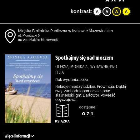
kontrast:
Miejska Biblioteka Publiczna w Makowie Mazowieckim
ul. Moniuszki 6
06-200 Maków Mazowiecki
Spotkajmy się nad morzem
OLEKSA, MONIKA A., WYDAWNICTWO
FILIA
Rok wydania: 2020.
Relacje międzyludzkie, Prowincja, Dąbki
(woj. zachodniopomorskie, pow.
sławieński, gm. Darłowo), Powieść
obyczajowa
dostępne:
0 z 1
Więcej informacji