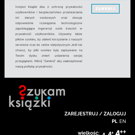
Instytut Książki dba o ochronę prywatności
ZAMKNIJ
użytkowników i bezpieczeństwo przetwarzania
ich danych osobowych oraz stosuje
odpowiednie rozwiązania technologiczne
zapobiegające ingerencji osób trzecich w
prywatność użytkowników. Używamy także
plików cookies, by ułatwić korzystanie z naszych
serwisów oraz do celów statystycznych.Jeśli nie
chcesz, by pliki cookies były zapisywane na
Twoim dysku zmień ustawienia swojej
przeglądarki. Kliknij "Zamknij" aby zaakceptować
naszą politykę prywatności.
ZAREJESTRUJ / ZALOGUJ
PL
EN
wielkość: