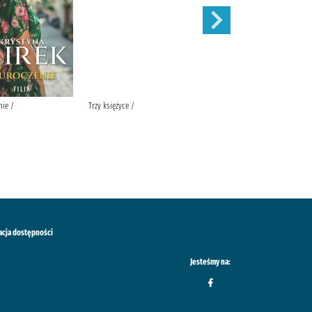
nie /
Trzy księżyce /
Zaręczyny /
acja dostępności
Jesteśmy na: