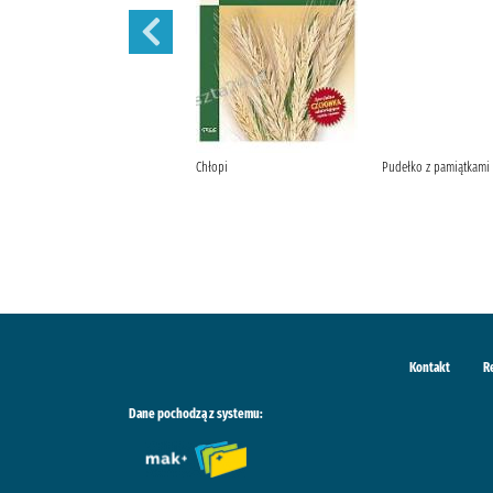
Szantaż /
Chłopi
Pudełko z pamiątkami
Kontakt
R
Dane pochodzą z systemu: