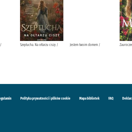
 /
Szeptucha. Na ołtarzu ciszy /
Jestem twoim domem /
Zaurocze
egulamin
Polityka prywatności i plików cookie
Mapa bibliotek
FAQ
Deklar