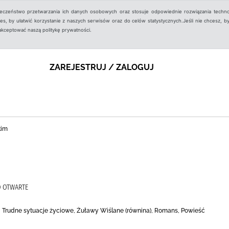
ieczeństwo przetwarzania ich danych osobowych oraz stosuje odpowiednie rozwiązania techno
, by ułatwić korzystanie z naszych serwisów oraz do celów statystycznych.Jeśli nie chcesz, by
aakceptować naszą politykę prywatności.
ZAREJESTRUJ / ZALOGUJ
kim
O OTWARTE
e, Trudne sytuacje życiowe, Żuławy Wiślane (równina), Romans, Powieść