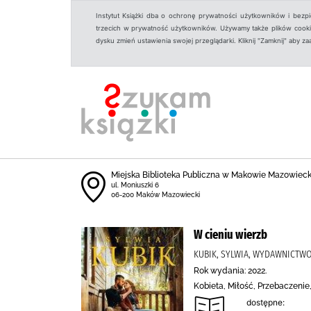
Instytut Książki dba o ochronę prywatności użytkowników i bezp
trzecich w prywatność użytkowników. Używamy także plików cookies
dysku zmień ustawienia swojej przeglądarki. Kliknij "Zamknij" aby z
Miejska Biblioteka Publiczna w Makowie Mazowiec
ul. Moniuszki 6
06-200 Maków Mazowiecki
W cieniu wierzb
KUBIK, SYLWIA, WYDAWNICTW
Rok wydania: 2022.
Kobieta, Miłość, Przebaczeni
dostępne: