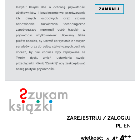
Instytut Książki dba o ochronę prywatności
ZAMKNIJ
użytkowników i bezpieczeństwo przetwarzania
ich danych osobowych oraz stosuje
odpowiednie rozwiązania technologiczne
zapobiegające ingerencji osób trzecich w
prywatność użytkowników. Używamy także
plików cookies, by ułatwić korzystanie z naszych
serwisów oraz do celów statystycznych.Jeśli nie
chcesz, by pliki cookies były zapisywane na
Twoim dysku zmień ustawienia swojej
przeglądarki. Kliknij "Zamknij" aby zaakceptować
naszą politykę prywatności.
ZAREJESTRUJ / ZALOGUJ
PL
EN
wielkość: