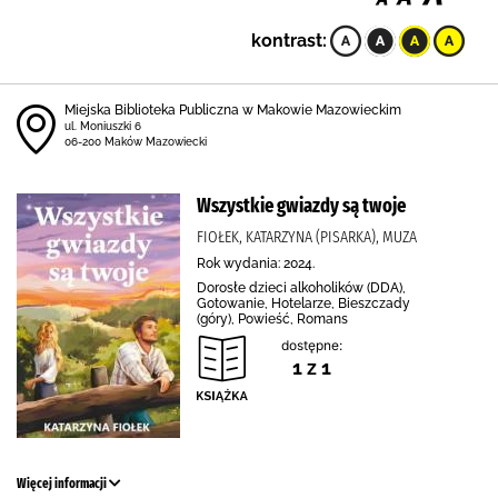
kontrast:
Miejska Biblioteka Publiczna w Makowie Mazowieckim
ul. Moniuszki 6
06-200 Maków Mazowiecki
Wszystkie gwiazdy są twoje
FIOŁEK, KATARZYNA (PISARKA), MUZA
Rok wydania: 2024.
Dorosłe dzieci alkoholików (DDA),
Gotowanie, Hotelarze, Bieszczady
(góry), Powieść, Romans
dostępne:
1 z 1
Więcej informacji