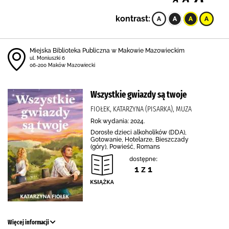
kontrast:
Miejska Biblioteka Publiczna w Makowie Mazowieckim
ul. Moniuszki 6
06-200 Maków Mazowiecki
Wszystkie gwiazdy są twoje
FIOŁEK, KATARZYNA (PISARKA), MUZA
Rok wydania: 2024.
Dorosłe dzieci alkoholików (DDA),
Gotowanie, Hotelarze, Bieszczady
(góry), Powieść, Romans
dostępne:
1 z 1
Więcej informacji