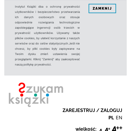
Instytut Książki dba o ochronę prywatności
ZAMKNIJ
użytkowników i bezpieczeństwo przetwarzania
ich danych osobowych oraz stosuje
odpowiednie rozwiązania technologiczne
zapobiegające ingerencji osób trzecich w
prywatność użytkowników. Używamy także
plików cookies, by ułatwić korzystanie z naszych
serwisów oraz do celów statystycznych.Jeśli nie
chcesz, by pliki cookies były zapisywane na
Twoim dysku zmień ustawienia swojej
przeglądarki. Kliknij "Zamknij" aby zaakceptować
naszą politykę prywatności.
ZAREJESTRUJ / ZALOGUJ
PL
EN
wielkość: