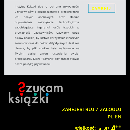
Instytut Książki dba o ochronę prywatności
ZAMKNIJ
użytkowników i bezpieczeństwo przetwarzania
ich danych osobowych oraz stosuje
odpowiednie rozwiązania technologiczne
zapobiegające ingerencji osób trzecich w
prywatność użytkowników. Używamy także
plików cookies, by ułatwić korzystanie z naszych
serwisów oraz do celów statystycznych.Jeśli nie
chcesz, by pliki cookies były zapisywane na
Twoim dysku zmień ustawienia swojej
przeglądarki. Kliknij "Zamknij" aby zaakceptować
naszą politykę prywatności.
ZAREJESTRUJ / ZALOGUJ
PL
EN
wielkość: