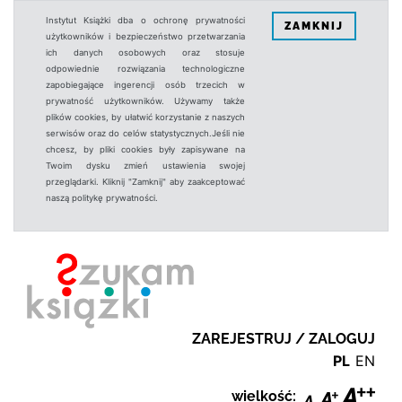
Instytut Książki dba o ochronę prywatności
ZAMKNIJ
użytkowników i bezpieczeństwo przetwarzania
ich danych osobowych oraz stosuje
odpowiednie rozwiązania technologiczne
zapobiegające ingerencji osób trzecich w
prywatność użytkowników. Używamy także
plików cookies, by ułatwić korzystanie z naszych
serwisów oraz do celów statystycznych.Jeśli nie
chcesz, by pliki cookies były zapisywane na
Twoim dysku zmień ustawienia swojej
przeglądarki. Kliknij "Zamknij" aby zaakceptować
naszą politykę prywatności.
ZAREJESTRUJ / ZALOGUJ
PL
EN
wielkość: