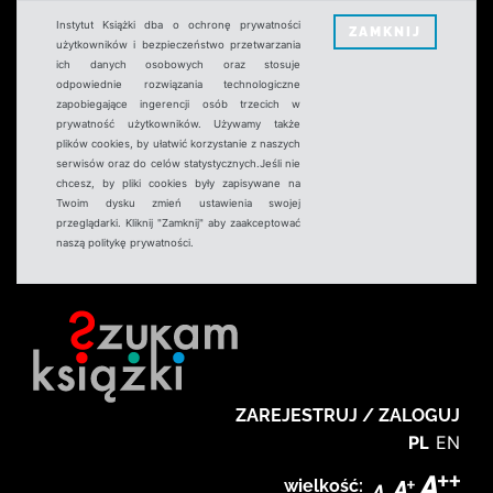
Instytut Książki dba o ochronę prywatności
ZAMKNIJ
użytkowników i bezpieczeństwo przetwarzania
ich danych osobowych oraz stosuje
odpowiednie rozwiązania technologiczne
zapobiegające ingerencji osób trzecich w
prywatność użytkowników. Używamy także
plików cookies, by ułatwić korzystanie z naszych
serwisów oraz do celów statystycznych.Jeśli nie
chcesz, by pliki cookies były zapisywane na
Twoim dysku zmień ustawienia swojej
przeglądarki. Kliknij "Zamknij" aby zaakceptować
naszą politykę prywatności.
ZAREJESTRUJ / ZALOGUJ
PL
EN
wielkość: