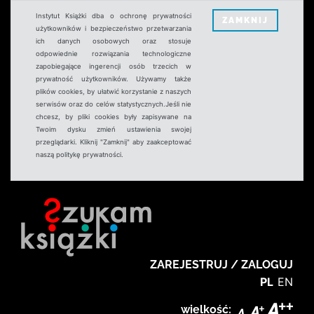
Instytut Książki dba o ochronę prywatności
ZAMKNIJ
użytkowników i bezpieczeństwo przetwarzania
ich danych osobowych oraz stosuje
odpowiednie rozwiązania technologiczne
zapobiegające ingerencji osób trzecich w
prywatność użytkowników. Używamy także
plików cookies, by ułatwić korzystanie z naszych
serwisów oraz do celów statystycznych.Jeśli nie
chcesz, by pliki cookies były zapisywane na
Twoim dysku zmień ustawienia swojej
przeglądarki. Kliknij "Zamknij" aby zaakceptować
naszą politykę prywatności.
ZAREJESTRUJ / ZALOGUJ
PL
EN
wielkość: