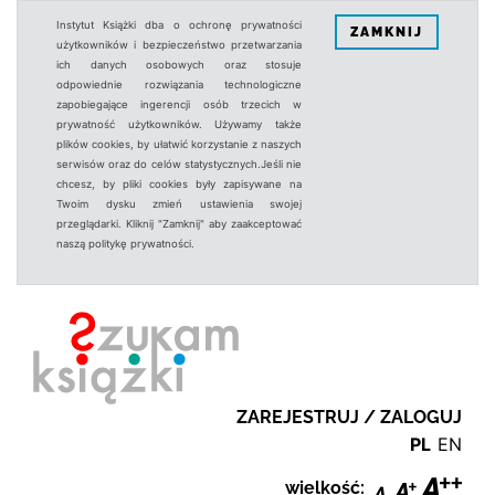
Instytut Książki dba o ochronę prywatności
ZAMKNIJ
użytkowników i bezpieczeństwo przetwarzania
ich danych osobowych oraz stosuje
odpowiednie rozwiązania technologiczne
zapobiegające ingerencji osób trzecich w
prywatność użytkowników. Używamy także
plików cookies, by ułatwić korzystanie z naszych
serwisów oraz do celów statystycznych.Jeśli nie
chcesz, by pliki cookies były zapisywane na
Twoim dysku zmień ustawienia swojej
przeglądarki. Kliknij "Zamknij" aby zaakceptować
naszą politykę prywatności.
ZAREJESTRUJ / ZALOGUJ
PL
EN
wielkość: