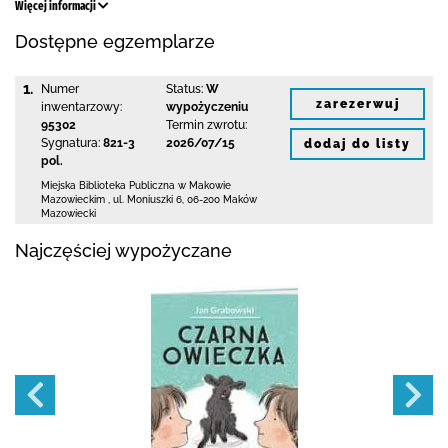
Więcej informacji
Dostępne egzemplarze
1.
Numer
Status:
W
zarezerwuj
inwentarzowy:
wypożyczeniu
95302
Termin zwrotu:
Sygnatura:
821-3
2026/07/15
dodaj do listy
pol.
Miejska Biblioteka Publiczna w Makowie
Mazowieckim
,
ul. Moniuszki 6
,
06-200 Maków
Mazowiecki
Najczęściej wypożyczane