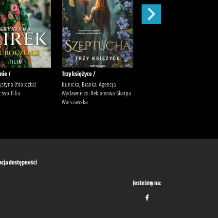
nie /
Trzy księżyce /
Zaręczyny /
ystyna (filolożka)
Kunicka, Bianka. Agencja
Mirek, Krystyna
two Filia
Wydawniczo-Reklamowa Skarpa
Warszawska
acja dostępności
Jesteśmy na: