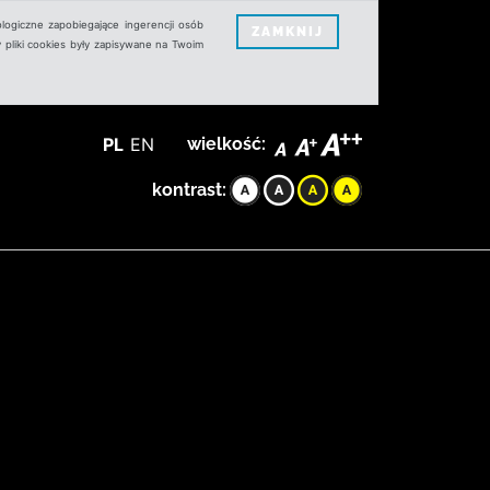
logiczne zapobiegające ingerencji osób
ZAMKNIJ
 pliki cookies były zapisywane na Twoim
PL
EN
wielkość:
kontrast: