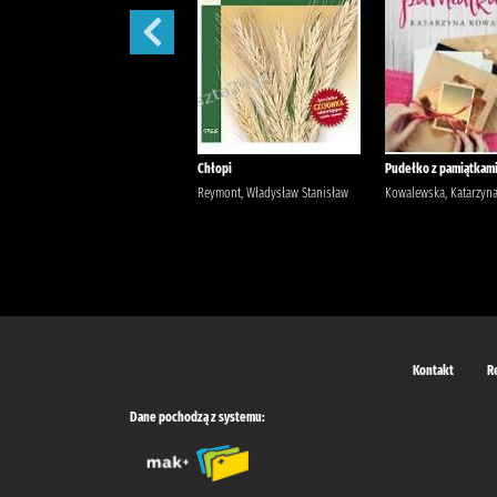
Szantaż /
Chłopi
Pudełko z pamiątkami
Michalak, Katarzyna
Reymont, Władysław Stanisław
Kowalewska, Katarzyn
Kontakt
R
Dane pochodzą z systemu: