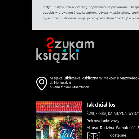
Instytut Książki dba o ochronę prywatności użytkowników i bezp
trzecich w prywatność użytkowników. Używamy także plików cookies
dysku zmień ustawienia swojej przeglądarki. Kliknij "Zamknij" aby z
Miejska Biblioteka Publiczna w Makowie Mazowiec
ul. Moniuszki 6
06-200 Maków Mazowiecki
Tak chciał los
ŚWIDERSKA, KATARZYNA, WY
Rok wydania: 2025.
Miłość, Rodzina, Samotność, 
dostępne: