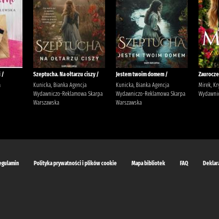
 /
Szeptucha. Na ołtarzu ciszy /
Jestem twoim domem /
Zaurocze
a
Kunicka, Bianka Agencja
Kunicka, Bianka Agencja
Mirek, Kr
Wydawniczo-Reklamowa Skarpa
Wydawniczo-Reklamowa Skarpa
Wydawnic
Warszawska
Warszawska
egulamin
Polityka prywatności i plików cookie
Mapa bibliotek
FAQ
Deklar