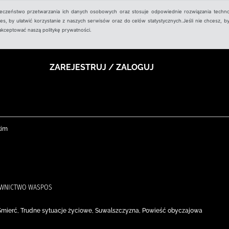
ieczeństwo przetwarzania ich danych osobowych oraz stosuje odpowiednie rozwiązania techno
, by ułatwić korzystanie z naszych serwisów oraz do celów statystycznych.Jeśli nie chcesz, by
aakceptować naszą politykę prywatności.
ZAREJESTRUJ / ZALOGUJ
kim
DAWNICTWO WASPOS
Śmierć, Trudne sytuacje życiowe, Suwalszczyzna, Powieść obyczajowa