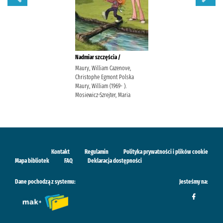
Nadmiar szczęścia /
Maury, William Cazenove,
Christophe Egmont Polska
Maury, William (1969- ).
Mosiewicz-Szrejter, Maria
Kontakt
Regulamin
Polityka prywatności i plików cookie
Mapa bibliotek
FAQ
Deklaracja dostępności
Dane pochodzą z systemu:
Jesteśmy na: