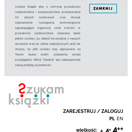
Instytut Książki dba o ochronę prywatności
ZAMKNIJ
użytkowników i bezpieczeństwo przetwarzania
ich danych osobowych oraz stosuje
odpowiednie rozwiązania technologiczne
zapobiegające ingerencji osób trzecich w
prywatność użytkowników. Używamy także
plików cookies, by ułatwić korzystanie z naszych
serwisów oraz do celów statystycznych.Jeśli nie
chcesz, by pliki cookies były zapisywane na
Twoim dysku zmień ustawienia swojej
przeglądarki. Kliknij "Zamknij" aby zaakceptować
naszą politykę prywatności.
ZAREJESTRUJ / ZALOGUJ
PL
EN
wielkość: