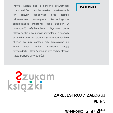
Instytut Książki dba o ochronę prywatności
ZAMKNIJ
użytkowników i bezpieczeństwo przetwarzania
ich danych osobowych oraz stosuje
odpowiednie rozwiązania technologiczne
zapobiegające ingerencji osób trzecich w
prywatność użytkowników. Używamy także
plików cookies, by ułatwić korzystanie z naszych
serwisów oraz do celów statystycznych.Jeśli nie
chcesz, by pliki cookies były zapisywane na
Twoim dysku zmień ustawienia swojej
przeglądarki. Kliknij "Zamknij" aby zaakceptować
naszą politykę prywatności.
ZAREJESTRUJ / ZALOGUJ
PL
EN
wielkość: