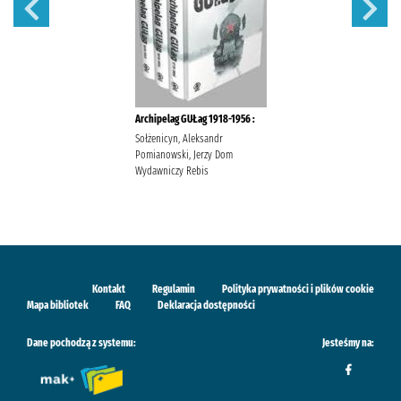
Archipelag GUŁag 1918-1956 :
Sołżenicyn, Aleksandr
Pomianowski, Jerzy Dom
Wydawniczy Rebis
Kontakt
Regulamin
Polityka prywatności i plików cookie
Mapa bibliotek
FAQ
Deklaracja dostępności
Dane pochodzą z systemu:
Jesteśmy na: