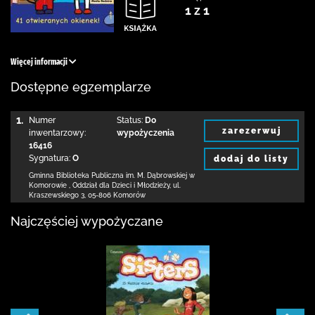
1 z 1
Więcej informacji
Dostępne egzemplarze
1.
Numer
Status:
Do
zarezerwuj
inwentarzowy:
wypożyczenia
16416
Sygnatura:
O
dodaj do listy
Gminna Biblioteka Publiczna im. M. Dąbrowskiej
w
Komorowie
,
Oddział dla Dzieci i Młodzieży,
ul.
Kraszewskiego 3
,
05-806 Komorów
Najczęściej wypożyczane