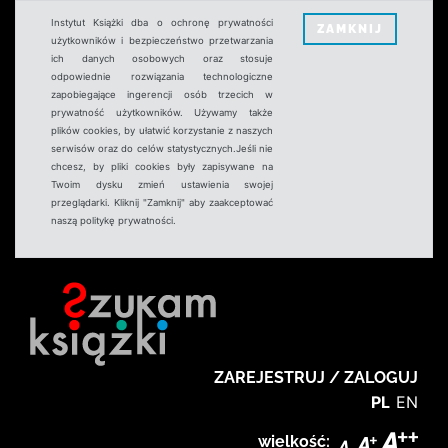
Instytut Książki dba o ochronę prywatności
ZAMKNIJ
użytkowników i bezpieczeństwo przetwarzania
ich danych osobowych oraz stosuje
odpowiednie rozwiązania technologiczne
zapobiegające ingerencji osób trzecich w
prywatność użytkowników. Używamy także
plików cookies, by ułatwić korzystanie z naszych
serwisów oraz do celów statystycznych.Jeśli nie
chcesz, by pliki cookies były zapisywane na
Twoim dysku zmień ustawienia swojej
przeglądarki. Kliknij "Zamknij" aby zaakceptować
naszą politykę prywatności.
ZAREJESTRUJ / ZALOGUJ
PL
EN
wielkość: