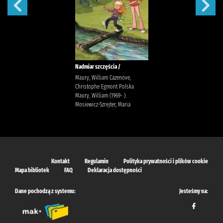
Nadmiar szczęścia /
Maury, William Cazenove,
Christophe Egmont Polska
Maury, William (1969- ).
Mosiewicz-Szrejter, Maria
Kontakt
Regulamin
Polityka prywatności i plików cookie
Mapa bibliotek
FAQ
Deklaracja dostępności
Dane pochodzą z systemu:
Jesteśmy na: