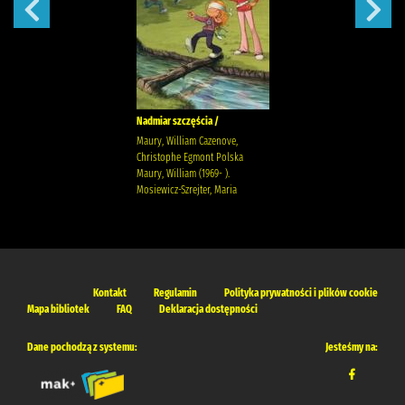
Nadmiar szczęścia /
Maury, William Cazenove,
Christophe Egmont Polska
Maury, William (1969- ).
Mosiewicz-Szrejter, Maria
Kontakt
Regulamin
Polityka prywatności i plików cookie
Mapa bibliotek
FAQ
Deklaracja dostępności
Dane pochodzą z systemu:
Jesteśmy na: