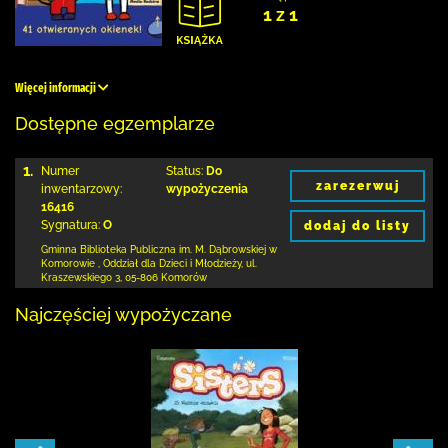
1 z 1
Więcej informacji
Dostępne egzemplarze
1.
Numer
Status:
Do
zarezerwuj
inwentarzowy:
wypożyczenia
16416
Sygnatura:
O
dodaj do listy
Gminna Biblioteka Publiczna im. M. Dąbrowskiej
w
Komorowie
,
Oddział dla Dzieci i Młodzieży,
ul.
Kraszewskiego 3
,
05-806 Komorów
Najczęściej wypożyczane