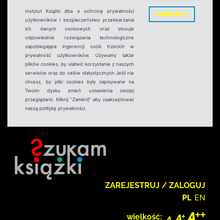
Instytut Książki dba o ochronę prywatności
ZAMKNIJ
użytkowników i bezpieczeństwo przetwarzania
ich danych osobowych oraz stosuje
odpowiednie rozwiązania technologiczne
zapobiegające ingerencji osób trzecich w
prywatność użytkowników. Używamy także
plików cookies, by ułatwić korzystanie z naszych
serwisów oraz do celów statystycznych.Jeśli nie
chcesz, by pliki cookies były zapisywane na
Twoim dysku zmień ustawienia swojej
przeglądarki. Kliknij "Zamknij" aby zaakceptować
naszą politykę prywatności.
ZAREJESTRUJ / ZALOGUJ
PL
EN
wielkość: