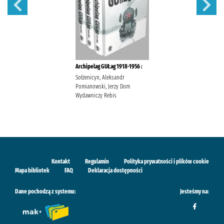
Archipelag GUŁag 1918-1956 :
Sołżenicyn, Aleksandr
Pomianowski, Jerzy Dom
Wydawniczy Rebis
Kontakt
Regulamin
Polityka prywatności i plików cookie
Mapa bibliotek
FAQ
Deklaracja dostępności
Dane pochodzą z systemu:
Jesteśmy na: