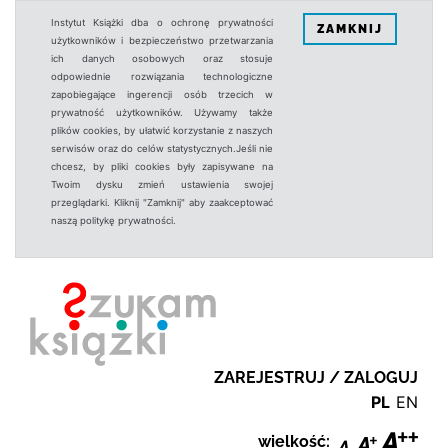
Instytut Książki dba o ochronę prywatności
ZAMKNIJ
użytkowników i bezpieczeństwo przetwarzania
ich danych osobowych oraz stosuje
odpowiednie rozwiązania technologiczne
zapobiegające ingerencji osób trzecich w
prywatność użytkowników. Używamy także
plików cookies, by ułatwić korzystanie z naszych
serwisów oraz do celów statystycznych.Jeśli nie
chcesz, by pliki cookies były zapisywane na
Twoim dysku zmień ustawienia swojej
przeglądarki. Kliknij "Zamknij" aby zaakceptować
naszą politykę prywatności.
ZAREJESTRUJ / ZALOGUJ
PL
EN
wielkość: