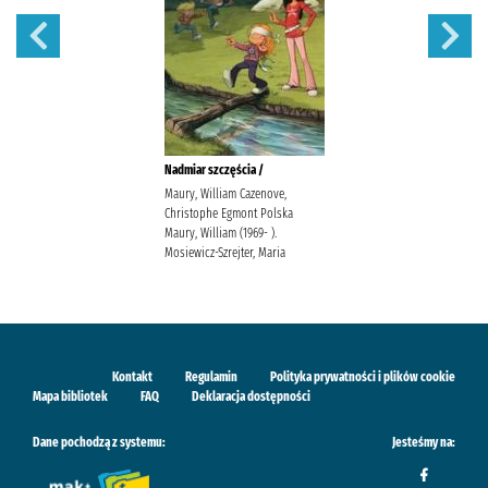
Nadmiar szczęścia /
Maury, William Cazenove,
Christophe Egmont Polska
Maury, William (1969- ).
Mosiewicz-Szrejter, Maria
Kontakt
Regulamin
Polityka prywatności i plików cookie
Mapa bibliotek
FAQ
Deklaracja dostępności
Dane pochodzą z systemu:
Jesteśmy na: