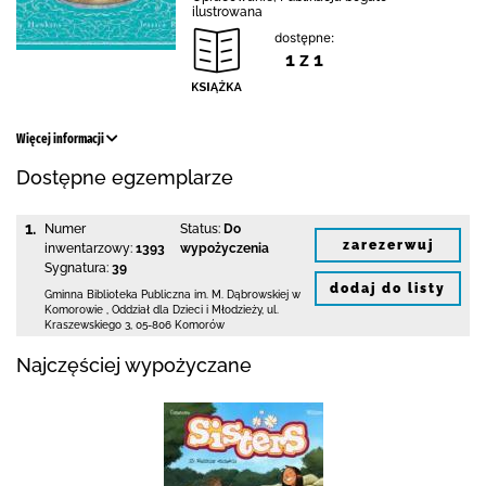
ilustrowana
dostępne:
1 z 1
Więcej informacji
Dostępne egzemplarze
1.
Numer
Status:
Do
zarezerwuj
inwentarzowy:
1393
wypożyczenia
Sygnatura:
39
dodaj do listy
Gminna Biblioteka Publiczna im. M. Dąbrowskiej
w
Komorowie
,
Oddział dla Dzieci i Młodzieży,
ul.
Kraszewskiego 3
,
05-806 Komorów
Najczęściej wypożyczane