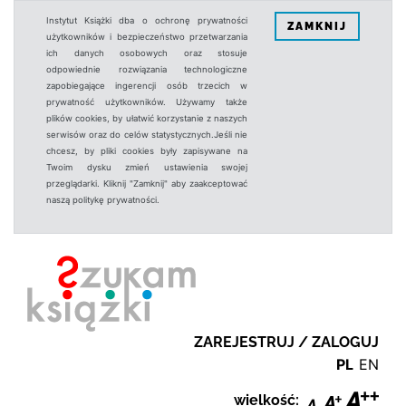
Instytut Książki dba o ochronę prywatności
ZAMKNIJ
użytkowników i bezpieczeństwo przetwarzania
ich danych osobowych oraz stosuje
odpowiednie rozwiązania technologiczne
zapobiegające ingerencji osób trzecich w
prywatność użytkowników. Używamy także
plików cookies, by ułatwić korzystanie z naszych
serwisów oraz do celów statystycznych.Jeśli nie
chcesz, by pliki cookies były zapisywane na
Twoim dysku zmień ustawienia swojej
przeglądarki. Kliknij "Zamknij" aby zaakceptować
naszą politykę prywatności.
ZAREJESTRUJ / ZALOGUJ
PL
EN
wielkość: