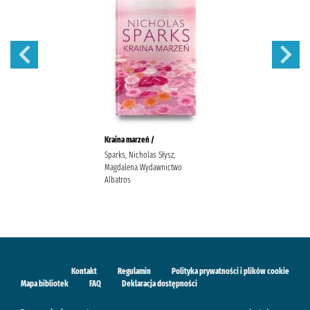
Kraina marzeń /
Sparks, Nicholas Słysz,
Magdalena Wydawnictwo
Albatros
Kontakt
Regulamin
Polityka prywatności i plików cookie
Mapa bibliotek
FAQ
Deklaracja dostępności