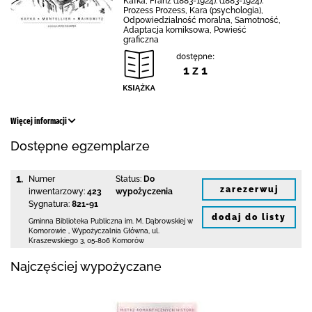
Kafka, Franz (1883-1924). (1883-1924).
Prozess Prozess, Kara (psychologia),
Odpowiedzialność moralna, Samotność,
Adaptacja komiksowa, Powieść
graficzna
dostępne:
1 z 1
Więcej informacji
Dostępne egzemplarze
1.
Numer
Status:
Do
zarezerwuj
inwentarzowy:
423
wypożyczenia
Sygnatura:
821-91
dodaj do listy
Gminna Biblioteka Publiczna im. M. Dąbrowskiej
w
Komorowie
,
Wypożyczalnia Główna,
ul.
Kraszewskiego 3
,
05-806 Komorów
Najczęściej wypożyczane