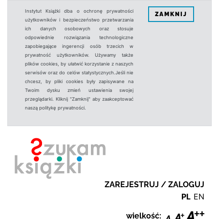
Instytut Książki dba o ochronę prywatności
ZAMKNIJ
użytkowników i bezpieczeństwo przetwarzania
ich danych osobowych oraz stosuje
odpowiednie rozwiązania technologiczne
zapobiegające ingerencji osób trzecich w
prywatność użytkowników. Używamy także
plików cookies, by ułatwić korzystanie z naszych
serwisów oraz do celów statystycznych.Jeśli nie
chcesz, by pliki cookies były zapisywane na
Twoim dysku zmień ustawienia swojej
przeglądarki. Kliknij "Zamknij" aby zaakceptować
naszą politykę prywatności.
ZAREJESTRUJ / ZALOGUJ
PL
EN
wielkość: