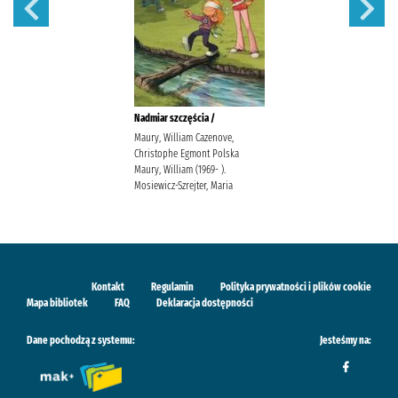
Nadmiar szczęścia /
Maury, William Cazenove,
Christophe Egmont Polska
Maury, William (1969- ).
Mosiewicz-Szrejter, Maria
Kontakt
Regulamin
Polityka prywatności i plików cookie
Mapa bibliotek
FAQ
Deklaracja dostępności
Dane pochodzą z systemu:
Jesteśmy na: