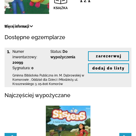
1 z 1
Więcej informacji
Dostępne egzemplarze
1.
Numer
Status:
Do
zarezerwuj
inwentarzowy:
wypożyczenia
20099
Sygnatura:
0
dodaj do listy
Gminna Biblioteka Publiczna im. M. Dąbrowskiej
w
Komorowie
,
Oddział dla Dzieci i Młodzieży,
ul.
Kraszewskiego 3
,
05-806 Komorów
Najczęściej wypożyczane