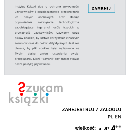
Instytut Książki dba o ochronę prywatności
ZAMKNIJ
użytkowników i bezpieczeństwo przetwarzania
ich danych osobowych oraz stosuje
odpowiednie rozwiązania technologiczne
zapobiegające ingerencji osób trzecich w
prywatność użytkowników. Używamy także
plików cookies, by ułatwić korzystanie z naszych
serwisów oraz do celów statystycznych.Jeśli nie
chcesz, by pliki cookies były zapisywane na
Twoim dysku zmień ustawienia swojej
przeglądarki. Kliknij "Zamknij" aby zaakceptować
naszą politykę prywatności.
ZAREJESTRUJ / ZALOGUJ
PL
EN
wielkość: