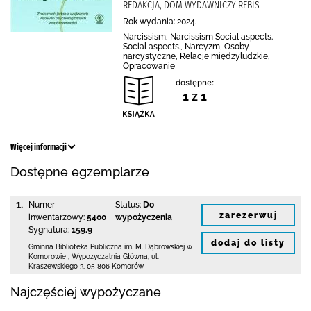
REDAKCJA, DOM WYDAWNICZY REBIS
Rok wydania: 2024.
Narcissism, Narcissism Social aspects.
Social aspects., Narcyzm, Osoby
narcystyczne, Relacje międzyludzkie,
Opracowanie
dostępne:
1 z 1
Więcej informacji
Dostępne egzemplarze
1.
Numer
Status:
Do
zarezerwuj
inwentarzowy:
5400
wypożyczenia
Sygnatura:
159.9
dodaj do listy
Gminna Biblioteka Publiczna im. M. Dąbrowskiej
w
Komorowie
,
Wypożyczalnia Główna,
ul.
Kraszewskiego 3
,
05-806 Komorów
Najczęściej wypożyczane