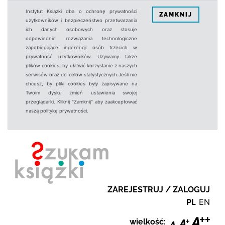
Instytut Książki dba o ochronę prywatności
ZAMKNIJ
użytkowników i bezpieczeństwo przetwarzania
ich danych osobowych oraz stosuje
odpowiednie rozwiązania technologiczne
zapobiegające ingerencji osób trzecich w
prywatność użytkowników. Używamy także
plików cookies, by ułatwić korzystanie z naszych
serwisów oraz do celów statystycznych.Jeśli nie
chcesz, by pliki cookies były zapisywane na
Twoim dysku zmień ustawienia swojej
przeglądarki. Kliknij "Zamknij" aby zaakceptować
naszą politykę prywatności.
ZAREJESTRUJ / ZALOGUJ
PL
EN
wielkość: