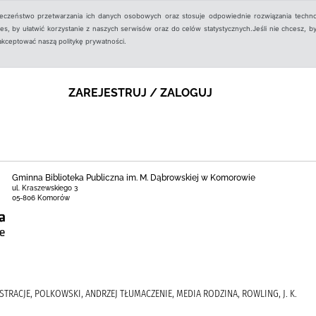
ieczeństwo przetwarzania ich danych osobowych oraz stosuje odpowiednie rozwiązania techno
, by ułatwić korzystanie z naszych serwisów oraz do celów statystycznych.Jeśli nie chcesz, by
aakceptować naszą politykę prywatności.
ZAREJESTRUJ / ZALOGUJ
Gminna Biblioteka Publiczna im. M. Dąbrowskiej w Komorowie
ul. Kraszewskiego 3
05-806 Komorów
LUSTRACJE, POLKOWSKI, ANDRZEJ TŁUMACZENIE, MEDIA RODZINA, ROWLING, J. K.