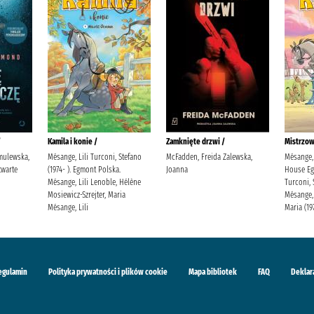
/
Kamila i konie /
Zamknięte drzwi /
Mistrzow
mulewska,
Mésange, Lili Turconi, Stefano
McFadden, Freida Zalewska,
Mésange, 
warte
(1974- ). Egmont Polska.
Joanna
House Eg
Mésange, Lili Lenoble, Hélène
Turconi, 
Mosiewicz-Szrejter, Maria
Mésange, 
Mésange, Lili
Maria (19
egulamin
Polityka prywatności i plików cookie
Mapa bibliotek
FAQ
Deklar