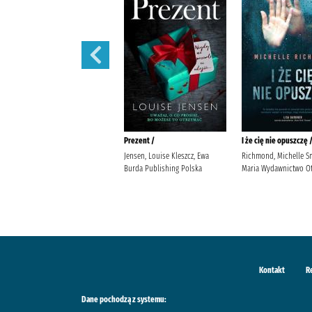
444 /
Prezent /
I że cię nie opuszczę 
Siembieda, Maciej (1961- ) Wielka
Jensen, Louise Kleszcz, Ewa
Richmond, Michelle S
Litera
Burda Publishing Polska
Maria Wydawnictwo Ot
Kontakt
R
Dane pochodzą z systemu: