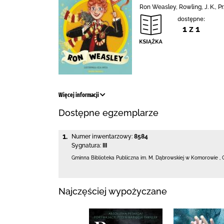
Ron Weasley, Rowling, J. K., 
dostępne:
1 z 1
Więcej informacji
Dostępne egzemplarze
1.
Numer inwentarzowy:
8584
Sygnatura:
III
Gminna Biblioteka Publiczna im. M. Dąbrowskiej
w Komorowie
,
Najczęściej wypożyczane