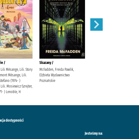
ie /
Skazany /
Magnetic battle chess /
Lili Mésange, Lili. Story
McFadden, Freida Pawlik,
mont Mésange, Lili.
Elżbieta Wydawnictwo
Stefano (1974- )
Poznańskie
Lili. Mosiewicz-Szrejter,
71- ) Lenoble, H
acja dostępności
Jesteśmy na: