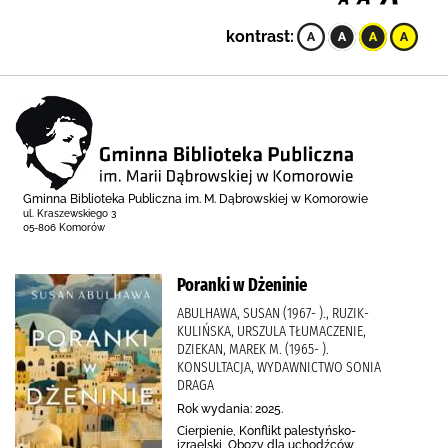
kontrast:
Gminna Biblioteka Publiczna im. M. Dąbrowskiej w Komorowie
ul. Kraszewskiego 3
05-806 Komorów
Poranki w Dżeninie
ABULHAWA, SUSAN (1967- )., RUZIK-
KULIŃSKA, URSZULA TŁUMACZENIE,
DZIEKAN, MAREK M. (1965- ).
KONSULTACJA, WYDAWNICTWO SONIA
DRAGA
Rok wydania: 2025.
Cierpienie, Konflikt palestyńsko-
izraelski, Obozy dla uchodźców,