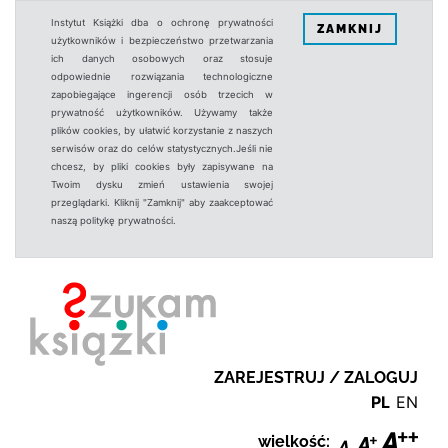
Instytut Książki dba o ochronę prywatności
ZAMKNIJ
użytkowników i bezpieczeństwo przetwarzania
ich danych osobowych oraz stosuje
odpowiednie rozwiązania technologiczne
zapobiegające ingerencji osób trzecich w
prywatność użytkowników. Używamy także
plików cookies, by ułatwić korzystanie z naszych
serwisów oraz do celów statystycznych.Jeśli nie
chcesz, by pliki cookies były zapisywane na
Twoim dysku zmień ustawienia swojej
przeglądarki. Kliknij "Zamknij" aby zaakceptować
naszą politykę prywatności.
ZAREJESTRUJ / ZALOGUJ
PL
EN
wielkość: