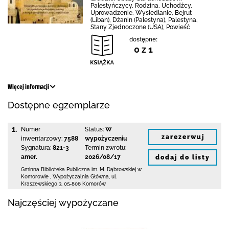
Palestyńczycy, Rodzina, Uchodźcy,
Uprowadzenie, Wysiedlanie, Bejrut
(Liban), Dżanin (Palestyna), Palestyna,
Stany Zjednoczone (USA), Powieść
dostępne:
0 z 1
Więcej informacji
Dostępne egzemplarze
1.
Numer
Status:
W
zarezerwuj
inwentarzowy:
7588
wypożyczeniu
Sygnatura:
821-3
Termin zwrotu:
amer.
2026/08/17
dodaj do listy
Gminna Biblioteka Publiczna im. M. Dąbrowskiej
w
Komorowie
,
Wypożyczalnia Główna,
ul.
Kraszewskiego 3
,
05-806 Komorów
Najczęściej wypożyczane