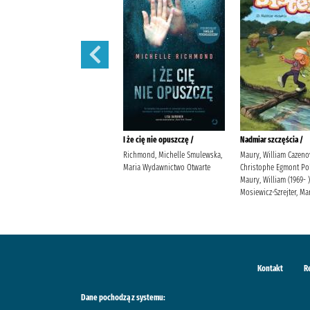
Prezent /
I że cię nie opuszczę /
Nadmiar szczęścia /
Jensen, Louise Kleszcz, Ewa
Richmond, Michelle Smulewska,
Maury, William Cazeno
Burda Publishing Polska
Maria Wydawnictwo Otwarte
Christophe Egmont Po
Maury, William (1969- )
Mosiewicz-Szrejter, Ma
Kontakt
R
Dane pochodzą z systemu: