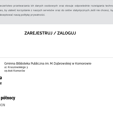
ieczeństwo przetwarzania ich danych osobowych oraz stosuje odpowiednie rozwiązania techno
, by ułatwić korzystanie z naszych serwisów oraz do celów statystycznych.Jeśli nie chcesz, by
aakceptować naszą politykę prywatności.
ZAREJESTRUJ / ZALOGUJ
Gminna Biblioteka Publiczna im. M. Dąbrowskiej w Komorowie
ul. Kraszewskiego 3
05-806 Komorów
h północy
LION