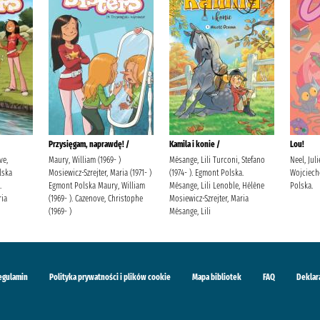
Przysięgam, naprawdę! /
Kamila i konie /
Lou!
ve,
Maury, William (1969- )
Mésange, Lili Turconi, Stefano
Neel, Jul
lska
Mosiewicz-Szrejter, Maria (1971- )
(1974- ). Egmont Polska.
Wojciech
.
Egmont Polska Maury, William
Mésange, Lili Lenoble, Hélène
Polska.
ria
(1969- ). Cazenove, Christophe
Mosiewicz-Szrejter, Maria
(1969- )
Mésange, Lili
egulamin
Polityka prywatności i plików cookie
Mapa bibliotek
FAQ
Deklar