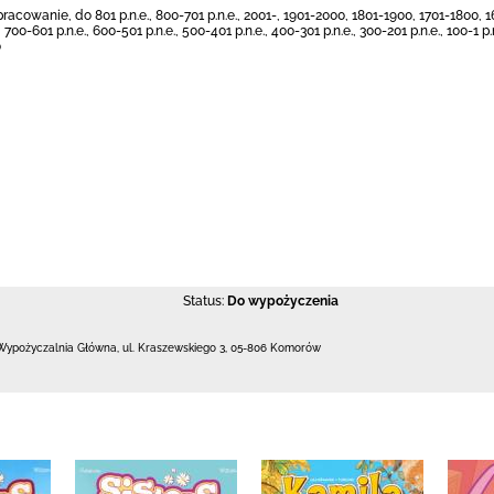
racowanie, do 801 p.n.e., 800-701 p.n.e., 2001-, 1901-2000, 1801-1900, 1701-1800, 
700-601 p.n.e., 600-501 p.n.e., 500-401 p.n.e., 400-301 p.n.e., 300-201 p.n.e., 100-1 
0
Status:
Do wypożyczenia
Wypożyczalnia Główna,
ul. Kraszewskiego 3
,
05-806 Komorów