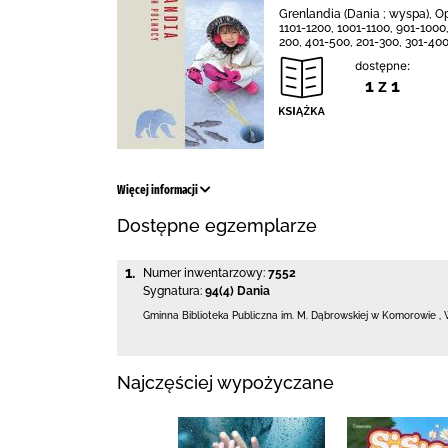
Grenlandia (Dania ; wyspa), Op
1101-1200, 1001-1100, 901-1000, 
200, 401-500, 201-300, 301-40
dostępne:
1 z 1
Więcej informacji
Dostępne egzemplarze
1.
Numer inwentarzowy:
7552
Sygnatura:
94(4) Dania
Gminna Biblioteka Publiczna im. M. Dąbrowskiej
w Komorowie
,
Najczęściej wypożyczane