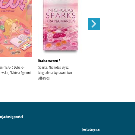
Kraina marzeń /
Zamknięte drzwi /
ien (1976- ) Dybcio-
Sparks, Nicholas Słysz,
McFadden, Freida Zalewska,
owska, Elżbieta Egmont
Magdalena Wydawnictwo
Joanna
Albatros
acja dostępności
Jesteśmy na: