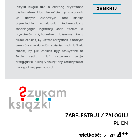
Instytut Książki dba o ochronę prywatności
ZAMKNIJ
użytkowników i bezpieczeństwo przetwarzania
ich danych osobowych oraz stosuje
odpowiednie rozwiązania technologiczne
zapobiegające ingerencji osób trzecich w
prywatność użytkowników. Używamy także
plików cookies, by ułatwić korzystanie z naszych
serwisów oraz do celów statystycznych.Jeśli nie
chcesz, by pliki cookies były zapisywane na
Twoim dysku zmień ustawienia swojej
przeglądarki. Kliknij "Zamknij" aby zaakceptować
naszą politykę prywatności.
ZAREJESTRUJ / ZALOGUJ
PL
EN
wielkość: