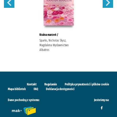
Kraina marzeń /
Sparks, Nicholas Słysz,
Magdalena Wydawnictwo
Albatros
Kontakt
Regulamin
Polityka prywatności i plików cookie
Mapa bibliotek
FAQ
Deklaracja dostępności
Dane pochodzą z systemu:
Jesteśmy na: