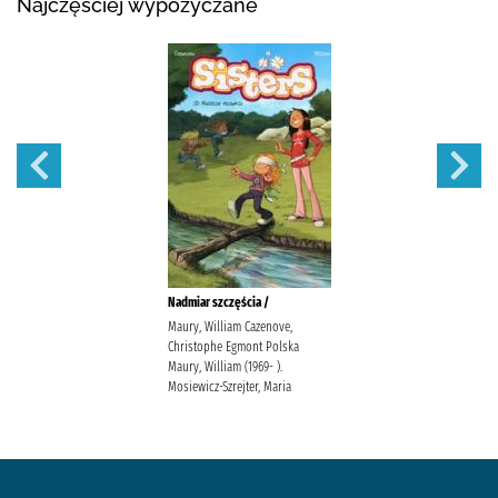
Najczęściej wypożyczane
Nadmiar szczęścia /
Maury, William Cazenove,
Christophe Egmont Polska
Maury, William (1969- ).
Mosiewicz-Szrejter, Maria