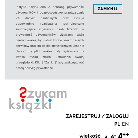
Instytut Książki dba o ochronę prywatności
ZAMKNIJ
użytkowników i bezpieczeństwo przetwarzania
ich danych osobowych oraz stosuje
odpowiednie rozwiązania technologiczne
zapobiegające ingerencji osób trzecich w
prywatność użytkowników. Używamy także
plików cookies, by ułatwić korzystanie z naszych
serwisów oraz do celów statystycznych.Jeśli nie
chcesz, by pliki cookies były zapisywane na
Twoim dysku zmień ustawienia swojej
przeglądarki. Kliknij "Zamknij" aby zaakceptować
naszą politykę prywatności.
ZAREJESTRUJ / ZALOGUJ
PL
EN
wielkość: