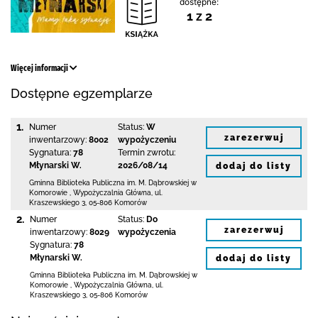
dostępne:
1 z 2
Więcej informacji
Dostępne egzemplarze
1.
Numer
Status:
W
zarezerwuj
inwentarzowy:
8002
wypożyczeniu
Sygnatura:
78
Termin zwrotu:
Młynarski W.
2026/08/14
dodaj do listy
Gminna Biblioteka Publiczna im. M. Dąbrowskiej
w
Komorowie
,
Wypożyczalnia Główna,
ul.
Kraszewskiego 3
,
05-806 Komorów
2.
Numer
Status:
Do
zarezerwuj
inwentarzowy:
8029
wypożyczenia
Sygnatura:
78
Młynarski W.
dodaj do listy
Gminna Biblioteka Publiczna im. M. Dąbrowskiej
w
Komorowie
,
Wypożyczalnia Główna,
ul.
Kraszewskiego 3
,
05-806 Komorów