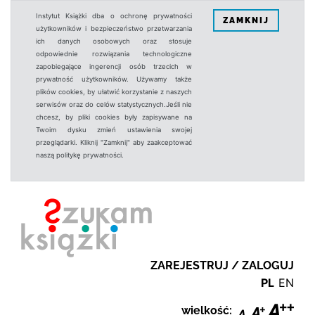
Instytut Książki dba o ochronę prywatności
ZAMKNIJ
użytkowników i bezpieczeństwo przetwarzania
ich danych osobowych oraz stosuje
odpowiednie rozwiązania technologiczne
zapobiegające ingerencji osób trzecich w
prywatność użytkowników. Używamy także
plików cookies, by ułatwić korzystanie z naszych
serwisów oraz do celów statystycznych.Jeśli nie
chcesz, by pliki cookies były zapisywane na
Twoim dysku zmień ustawienia swojej
przeglądarki. Kliknij "Zamknij" aby zaakceptować
naszą politykę prywatności.
ZAREJESTRUJ / ZALOGUJ
PL
EN
wielkość: