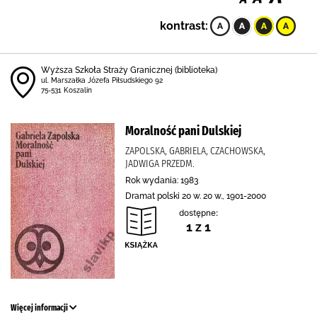
kontrast:
Wyższa Szkoła Straży Granicznej (biblioteka)
ul. Marszałka Józefa Piłsudskiego 92
75-531 Koszalin
Moralność pani Dulskiej
ZAPOLSKA, GABRIELA, CZACHOWSKA,
JADWIGA PRZEDM.
Rok wydania: 1983
Dramat polski 20 w. 20 w., 1901-2000
dostępne:
1 z 1
Więcej informacji