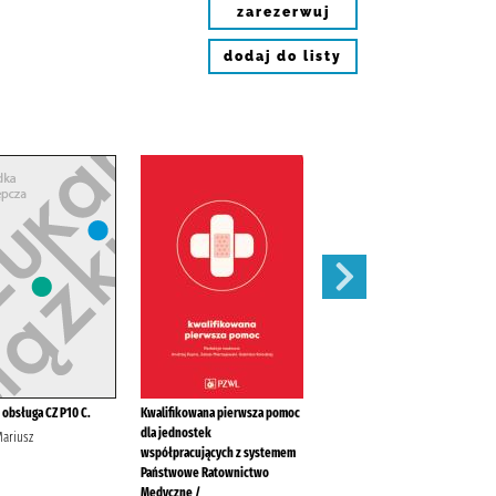
zarezerwuj
dodaj do listy
 obsługa CZ P10 C.
Kwalifikowana pierwsza pomoc
Spis radiostacji nautycznych /
dla jednostek
Mariusz
Tuszyński, Juliusz Biuro
współpracujących z systemem
Hydrograficzne (Marynarka
Państwowe Ratownictwo
Wojenna ; Polska)
Medyczne /