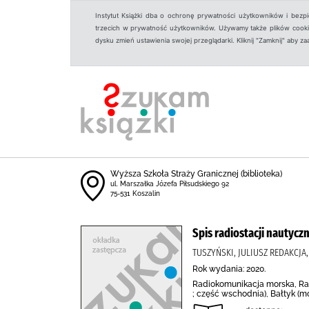
Instytut Książki dba o ochronę prywatności użytkowników i bezp
trzecich w prywatność użytkowników. Używamy także plików cookies
dysku zmień ustawienia swojej przeglądarki. Kliknij "Zamknij" aby z
Wyższa Szkoła Straży Granicznej (biblioteka)
ul. Marszałka Józefa Piłsudskiego 92
75-531 Koszalin
Spis radiostacji nautycz
TUSZYŃSKI, JULIUSZ REDAKCJ
Rok wydania: 2020.
Radiokomunikacja morska, Rad
; część wschodnia), Bałtyk (mo