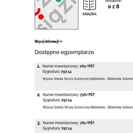
dostępne:
0 z 8
Więcej informacji
Dostępne egzemplarze
1.
Numer inwentarzowy:
762/PŚT
Sygnatura:
797.14
Wyższa Szkoła Straży Granicznej (biblioteka)
,
Biblioteka Szkole
2.
Numer inwentarzowy:
756/PŚT
Sygnatura:
797.14
Wyższa Szkoła Straży Granicznej (biblioteka)
,
Biblioteka Szkole
3.
Numer inwentarzowy:
761/PŚT
Sygnatura:
797.14