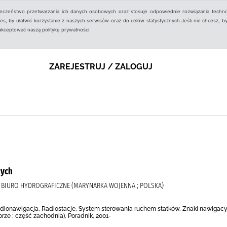
ieczeństwo przetwarzania ich danych osobowych oraz stosuje odpowiednie rozwiązania techno
, by ułatwić korzystanie z naszych serwisów oraz do celów statystycznych.Jeśli nie chcesz, by
aakceptować naszą politykę prywatności.
ZAREJESTRUJ / ZALOGUJ
nych
A, BIURO HYDROGRAFICZNE (MARYNARKA WOJENNA ; POLSKA)
ionawigacja, Radiostacje, System sterowania ruchem statków, Znaki nawigacyjn
rze ; część zachodnia), Poradnik, 2001-