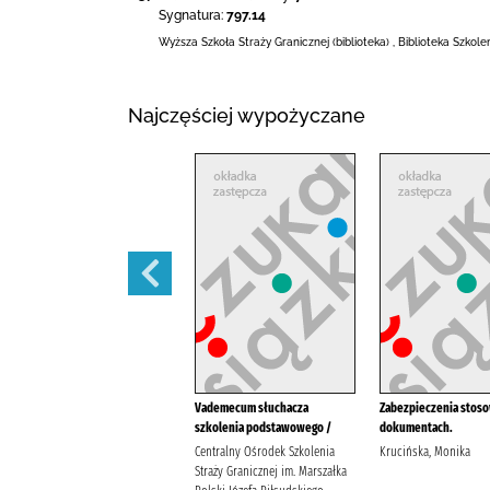
Sygnatura:
797.14
Wyższa Szkoła Straży Granicznej (biblioteka)
,
Biblioteka Szkol
Najczęściej wypożyczane
ADR obowiązująca od dnia 1
Vademecum słuchacza
Zabezpieczenia stos
stycznia 2025 r. :
szkolenia podstawowego /
dokumentach.
ADeR Andrzej Kozera Iwona
Centralny Ośrodek Szkolenia
Krucińska, Monika
Buchcar
Straży Granicznej im. Marszałka