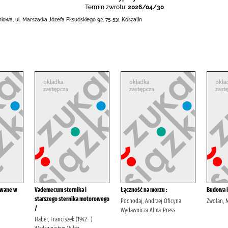
Termin zwrotu:
2026/04/30
eniowa,
ul. Marszałka Józefa Piłsudskiego 92
,
75-531 Koszalin
owane w
Vademecum sternika i
Łączność na morzu :
Budowa i
starszego sternika motorowego
Pochodaj, Andrzej Oficyna
Zwolan, 
/
Wydawnicza Alma-Press
Haber, Franciszek (1942- )