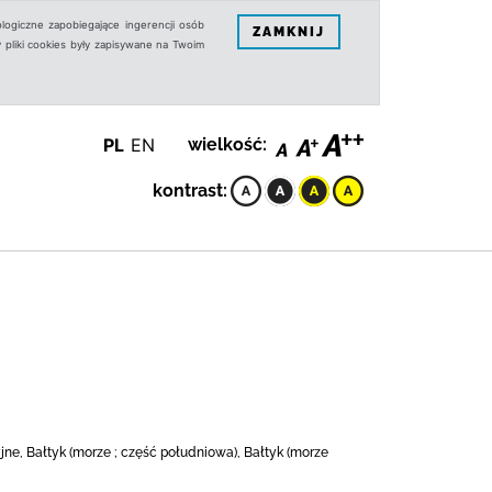
logiczne zapobiegające ingerencji osób
ZAMKNIJ
 pliki cookies były zapisywane na Twoim
PL
EN
wielkość:
kontrast:
e, Bałtyk (morze ; część południowa), Bałtyk (morze