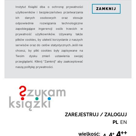
Instytut Książki dba o ochronę prywatności
ZAMKNIJ
użytkowników i bezpieczeństwo przetwarzania
ich danych osobowych oraz stosuje
odpowiednie rozwiązania technologiczne
zapobiegające ingerencji osób trzecich w
prywatność użytkowników. Używamy także
plików cookies, by ułatwić korzystanie z naszych
serwisów oraz do celów statystycznych.Jeśli nie
chcesz, by pliki cookies były zapisywane na
Twoim dysku zmień ustawienia swojej
przeglądarki. Kliknij "Zamknij" aby zaakceptować
naszą politykę prywatności.
ZAREJESTRUJ / ZALOGUJ
PL
EN
wielkość: