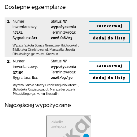
Dostępne egzemplarze
1.
Numer
Status:
W
zarezerwuj
inwentarzowy:
wypożyczeniu
37151
Termin zwrotu:
Sygnatura:
811
2026/06/23
dodaj do listy
Wyższa Szkoła Straży Granicznej (biblioteka)
,
Biblioteka Oświatowa,
ul. Marszałka Józefa
Piłsudskiego 92
,
75-531 Koszalin
2.
Numer
Status:
W
zarezerwuj
inwentarzowy:
wypożyczeniu
37150
Termin zwrotu:
Sygnatura:
811
2026/09/30
dodaj do listy
Wyższa Szkoła Straży Granicznej (biblioteka)
,
Biblioteka Oświatowa,
ul. Marszałka Józefa
Piłsudskiego 92
,
75-531 Koszalin
Najczęściej wypożyczane