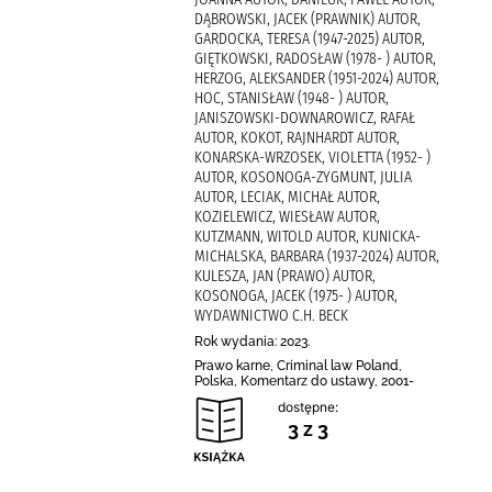
DĄBROWSKI, JACEK (PRAWNIK) AUTOR,
GARDOCKA, TERESA (1947-2025) AUTOR,
GIĘTKOWSKI, RADOSŁAW (1978- ) AUTOR,
HERZOG, ALEKSANDER (1951-2024) AUTOR,
HOC, STANISŁAW (1948- ) AUTOR,
JANISZOWSKI-DOWNAROWICZ, RAFAŁ
AUTOR, KOKOT, RAJNHARDT AUTOR,
KONARSKA-WRZOSEK, VIOLETTA (1952- )
AUTOR, KOSONOGA-ZYGMUNT, JULIA
AUTOR, LECIAK, MICHAŁ AUTOR,
KOZIELEWICZ, WIESŁAW AUTOR,
KUTZMANN, WITOLD AUTOR, KUNICKA-
MICHALSKA, BARBARA (1937-2024) AUTOR,
KULESZA, JAN (PRAWO) AUTOR,
KOSONOGA, JACEK (1975- ) AUTOR,
WYDAWNICTWO C.H. BECK
Rok wydania: 2023.
Prawo karne, Criminal law Poland,
Polska, Komentarz do ustawy, 2001-
dostępne:
3 z 3