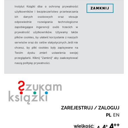
Instytut Książki dba o ochronę prywatności
ZAMKNIJ
użytkowników i bezpieczeństwo przetwarzania
ich danych osobowych oraz stosuje
odpowiednie rozwiązania technologiczne
zapobiegające ingerencji osób trzecich w
prywatność użytkowników. Używamy także
plików cookies, by ułatwić korzystanie z naszych
serwisów oraz do celów statystycznych.Jeśli nie
chcesz, by pliki cookies były zapisywane na
Twoim dysku zmień ustawienia swojej
przeglądarki. Kliknij "Zamknij" aby zaakceptować
naszą politykę prywatności.
ZAREJESTRUJ / ZALOGUJ
PL
EN
wielkość: