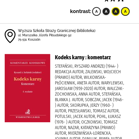
kontrast:
Wyższa Szkoła Straży Granicznej (biblioteka)
ul. Marszałka Józefa Piłsudskiego 92
75-531 Koszalin
Kodeks karny : komentarz
STEFAŃSKI, RYSZARD ANDRZEJ (1944- )
REDAKCJA AUTOR, ZALEWSKI, WOJCIECH
(PRAWO) AUTOR, WILKOWSKA-
PŁÓCIENNIK, ANETA AUTOR, WARYLEWSKI,
JAROSŁAW (1959-2020) AUTOR, WALCZAK-
ŻOCHOWSKA, ANNA AUTOR, STEFAŃSKA,
BLANKA J. AUTOR, SOBCZAK, JACEK (1946-
) AUTOR, SKORUPKA, JERZY (1960- )
AUTOR, PRZESŁAWSKI, TOMASZ AUTOR,
POTULSKI, JACEK AUTOR, POHL, ŁUKASZ
(1976- ) AUTOR, OCZKOWSKI, TOMASZ
AUTOR, NAZAR, KATARZYNA (PRAWO)
AUTOR, MIERZWIŃSKA-LORENCKA,
JOANNA AUTOR, DANILUK, PAWEŁ AUTOR,