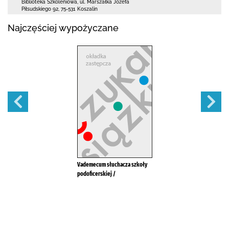
Biblioteka Szkoleniowa,
ul. Marszałka Józefa
Piłsudskiego 92
,
75-531 Koszalin
Najczęściej wypożyczane
Vademecum słuchacza szkoły
podoficerskiej /