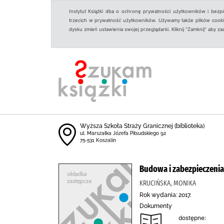
Instytut Książki dba o ochronę prywatności użytkowników i bezp
trzecich w prywatność użytkowników. Używamy także plików cookies
dysku zmień ustawienia swojej przeglądarki. Kliknij "Zamknij" aby z
Wyższa Szkoła Straży Granicznej (biblioteka)
ul. Marszałka Józefa Piłsudskiego 92
75-531 Koszalin
Budowa i zabezpieczeni
KRUCIŃSKA, MONIKA
Rok wydania: 2017.
Dokumenty
dostępne: