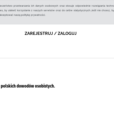
ieczeństwo przetwarzania ich danych osobowych oraz stosuje odpowiednie rozwiązania techno
, by ułatwić korzystanie z naszych serwisów oraz do celów statystycznych.Jeśli nie chcesz, by
aakceptować naszą politykę prywatności.
ZAREJESTRUJ / ZALOGUJ
a polskich dowodów osobistych.