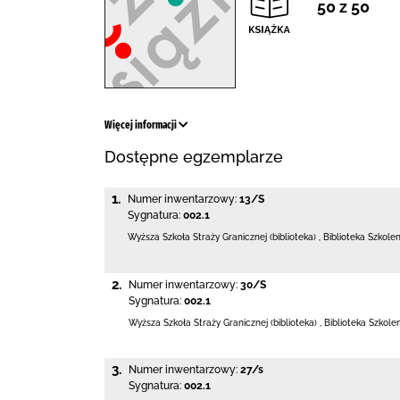
50 z 50
Więcej informacji
Dostępne egzemplarze
1.
Numer inwentarzowy:
13/S
Sygnatura:
002.1
Wyższa Szkoła Straży Granicznej (biblioteka)
,
Biblioteka Szkole
2.
Numer inwentarzowy:
30/S
Sygnatura:
002.1
Wyższa Szkoła Straży Granicznej (biblioteka)
,
Biblioteka Szkole
3.
Numer inwentarzowy:
27/s
Sygnatura:
002.1