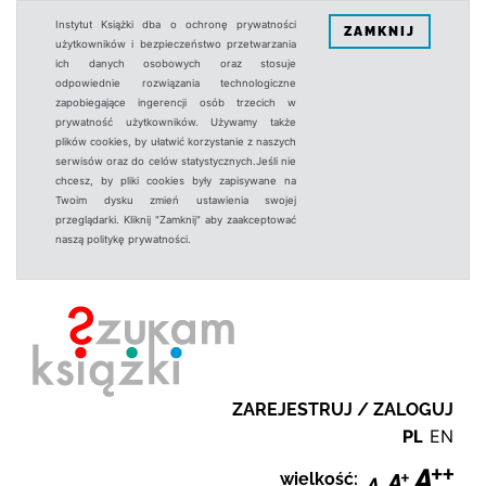
Instytut Książki dba o ochronę prywatności
ZAMKNIJ
użytkowników i bezpieczeństwo przetwarzania
ich danych osobowych oraz stosuje
odpowiednie rozwiązania technologiczne
zapobiegające ingerencji osób trzecich w
prywatność użytkowników. Używamy także
plików cookies, by ułatwić korzystanie z naszych
serwisów oraz do celów statystycznych.Jeśli nie
chcesz, by pliki cookies były zapisywane na
Twoim dysku zmień ustawienia swojej
przeglądarki. Kliknij "Zamknij" aby zaakceptować
naszą politykę prywatności.
ZAREJESTRUJ / ZALOGUJ
PL
EN
wielkość: