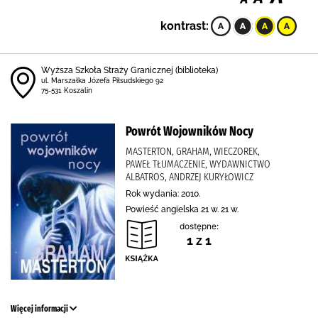
kontrast:
Wyższa Szkoła Straży Granicznej (biblioteka)
ul. Marszałka Józefa Piłsudskiego 92
75-531 Koszalin
Powrót Wojowników Nocy
MASTERTON, GRAHAM, WIECZOREK,
PAWEŁ TŁUMACZENIE, WYDAWNICTWO
ALBATROS, ANDRZEJ KURYŁOWICZ
Rok wydania: 2010.
Powieść angielska 21 w. 21 w.
dostępne:
1 z 1
Więcej informacji