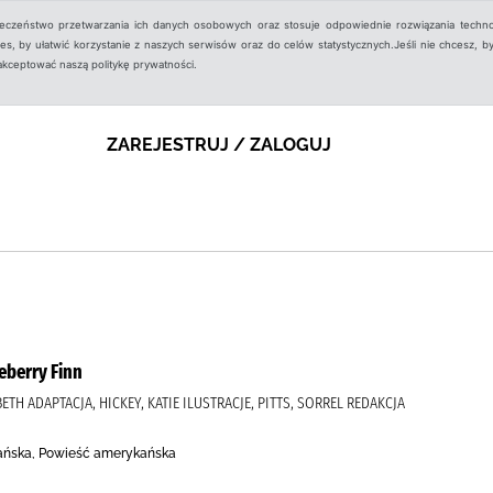
ieczeństwo przetwarzania ich danych osobowych oraz stosuje odpowiednie rozwiązania techno
, by ułatwić korzystanie z naszych serwisów oraz do celów statystycznych.Jeśli nie chcesz, by
aakceptować naszą politykę prywatności.
ZAREJESTRUJ / ZALOGUJ
eberry Finn
ETH ADAPTACJA, HICKEY, KATIE ILUSTRACJE, PITTS, SORREL REDAKCJA
ńska, Powieść amerykańska