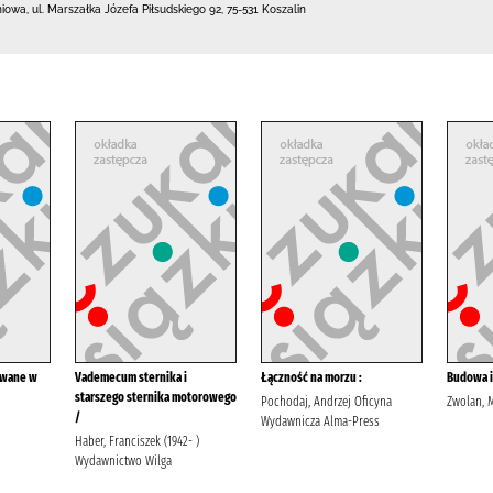
niowa,
ul. Marszałka Józefa Piłsudskiego 92
,
75-531 Koszalin
owane w
Vademecum sternika i
Łączność na morzu :
Budowa i
starszego sternika motorowego
Pochodaj, Andrzej Oficyna
Zwolan, 
/
Wydawnicza Alma-Press
Haber, Franciszek (1942- )
Wydawnictwo Wilga