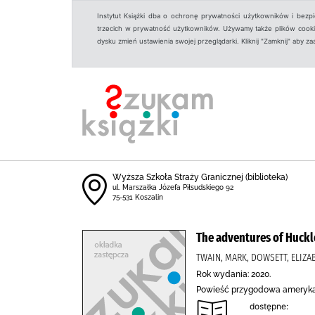
Instytut Książki dba o ochronę prywatności użytkowników i bezp
trzecich w prywatność użytkowników. Używamy także plików cookies
dysku zmień ustawienia swojej przeglądarki. Kliknij "Zamknij" aby z
Wyższa Szkoła Straży Granicznej (biblioteka)
ul. Marszałka Józefa Piłsudskiego 92
75-531 Koszalin
The adventures of Huckl
TWAIN, MARK, DOWSETT, ELIZAB
Rok wydania: 2020.
Powieść przygodowa ameryka
dostępne: