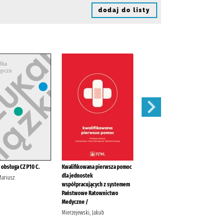
dodaj do listy
 obsługa CZ P10 C.
Kwalifikowana pierwsza pomoc
Spis radiostacji nautycznych /
dla jednostek
Mariusz
Tuszyński, Juliusz Biuro
współpracujących z systemem
Hydrograficzne (Marynarka
Państwowe Ratownictwo
Wojenna ; Polska)
Medyczne /
Mierzejewski, Jakub