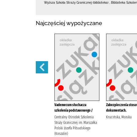
Wyższa Szkoła Straży Granicznej (biblioteka)
,
Biblioteka Szkole
Najczęściej wypożyczane
ADR obowiązująca od dnia 1
Vademecum słuchacza
Zabezpieczenia stos
stycznia 2025 r. :
szkolenia podstawowego /
dokumentach.
ADeR Andrzej Kozera Iwona
Centralny Ośrodek Szkolenia
Krucińska, Monika
Buchcar
Straży Granicznej im. Marszałka
Polski Józefa Piłsudskiego
(Koszalin)