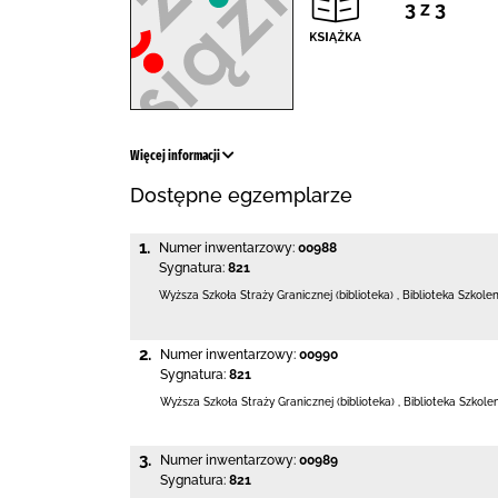
3 z 3
Więcej informacji
Dostępne egzemplarze
1.
Numer inwentarzowy:
00988
Sygnatura:
821
Wyższa Szkoła Straży Granicznej (biblioteka)
,
Biblioteka Szkole
2.
Numer inwentarzowy:
00990
Sygnatura:
821
Wyższa Szkoła Straży Granicznej (biblioteka)
,
Biblioteka Szkole
3.
Numer inwentarzowy:
00989
Sygnatura:
821