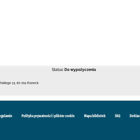
Status:
Do wypożyczenia
ńskiego 15
,
87-702 Koneck
egulamin
Polityka prywatności i plików cookie
Mapa bibliotek
FAQ
Deklar