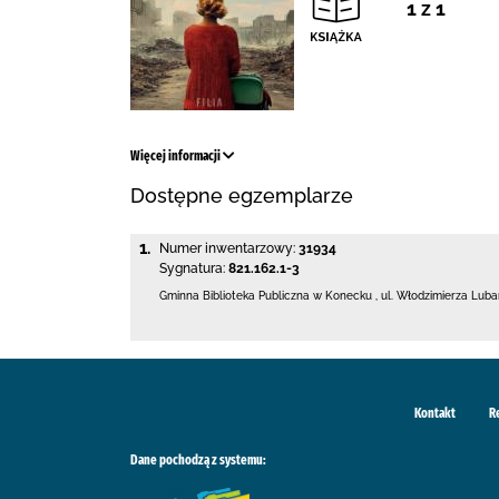
1 z 1
Więcej informacji
Dostępne egzemplarze
1.
Numer inwentarzowy:
31934
Sygnatura:
821.162.1-3
Gminna Biblioteka Publiczna w Konecku
,
ul. Włodzimierza Luba
Kontakt
R
Dane pochodzą z systemu: