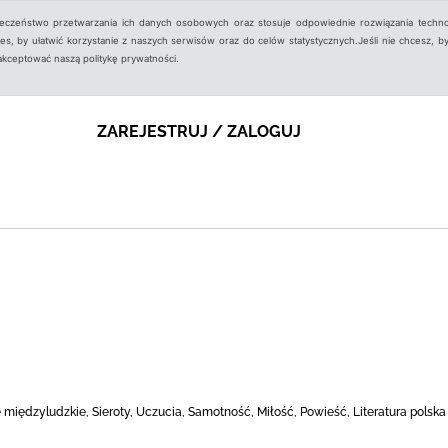
ieczeństwo przetwarzania ich danych osobowych oraz stosuje odpowiednie rozwiązania techno
, by ułatwić korzystanie z naszych serwisów oraz do celów statystycznych.Jeśli nie chcesz, by
aakceptować naszą politykę prywatności.
ZAREJESTRUJ / ZALOGUJ
 międzyludzkie, Sieroty, Uczucia, Samotność, Miłość, Powieść, Literatura polska