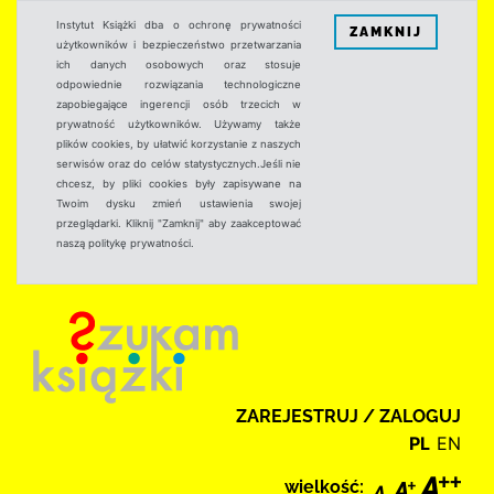
Instytut Książki dba o ochronę prywatności
ZAMKNIJ
użytkowników i bezpieczeństwo przetwarzania
ich danych osobowych oraz stosuje
odpowiednie rozwiązania technologiczne
zapobiegające ingerencji osób trzecich w
prywatność użytkowników. Używamy także
plików cookies, by ułatwić korzystanie z naszych
serwisów oraz do celów statystycznych.Jeśli nie
chcesz, by pliki cookies były zapisywane na
Twoim dysku zmień ustawienia swojej
przeglądarki. Kliknij "Zamknij" aby zaakceptować
naszą politykę prywatności.
ZAREJESTRUJ / ZALOGUJ
PL
EN
wielkość: