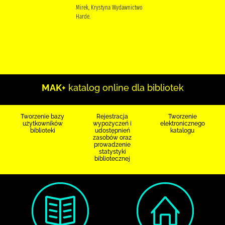
Mirek, Krystyna Wydawnictwo
Harde.
MAK+
katalog online dla bibliotek
Tworzenie bazy
Rejestracja
Tworzenie
użytkowników
wypożyczeń i
elektronicznego
biblioteki
udostępnień
katalogu
zasobów oraz
prowadzenie
statystyki
bibliotecznej