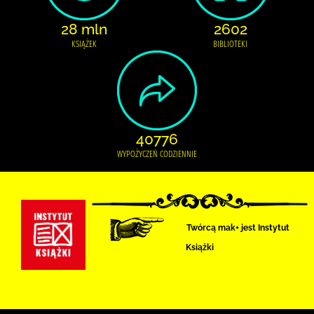
28 mln
2602
KSIĄŻEK
BIBLIOTEKI
40776
WYPOŻYCZEŃ CODZIENNIE
Twórcą mak+ jest Instytut
Książki