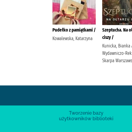
Chłopi
Pudełko z pamiątkami /
Szeptucha. Na o
ciszy /
Reymont, Władysław
Kowalewska, Katarzyna
Stanisław
Kunicka, Bianka
Wydawniczo-Re
Skarpa Warszaw
Tworzenie bazy
użytkowników biblioteki