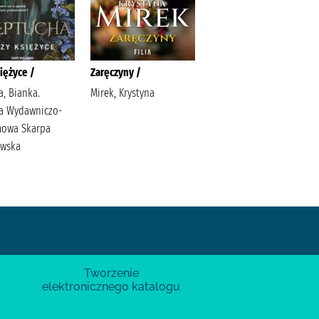
siężyce /
Zaręczyny /
Osiedlowy monitoring /
a, Bianka.
Mirek, Krystyna
Rek, Dagmara
a Wydawniczo-
Wydawnictwo WasPos
mowa Skarpa
awska
Tworzenie
elektronicznego katalogu