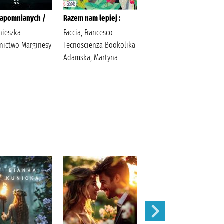
zapomnianych /
Razem nam lepiej :
Wilcze sekrety /
nieszka
Faccia, Francesco
Kawecki, Przemysław
ictwo Marginesy
Tecnoscienza Bookolika
Wydawnictwo Quello
Adamska, Martyna