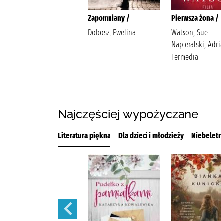
Zbrodnia w raju /
Zapomniany /
Pierwsza żona /
Musso, Guillaume
Dobosz, Ewelina
Watson, Sue
(1974-). Stankiewicz-
Napieralski, Adr
Prądzyńska, Joanna
Termedia
Albatros Records
Najczęściej wypożyczane
Literatura piękna
Dla dzieci i młodzieży
Niebeletr