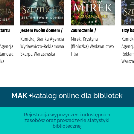
łtarzu
Jestem twoim domem /
Zauroczenie /
Trzy k
Kunicka, Bianka Agencja
Mirek, Krystyna
Kunick
 Agencja
Wydawniczo-Reklamowa
(filolożka) Wydawnictwo
Agencj
klamowa
Skarpa Warszawska
Filia
Rekla
ska
Warsz
MAK +
katalog online dla bibliotek
Rejestracja wypożyczeń i udostępnień
zasobów oraz prowadzenie statystyki
bibliotecznej