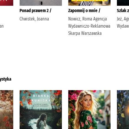
Ponad prawem 2 /
Zapomnij o mnie /
Szlak 
Chwistek, Joanna
Nowicz, Roma Agencja
Jeż, Ag
ian
Wydawniczo-Reklamowa
Wydawn
Skarpa Warszawska
ystyka