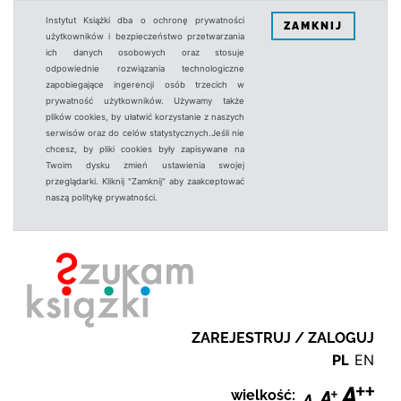
Instytut Książki dba o ochronę prywatności
ZAMKNIJ
użytkowników i bezpieczeństwo przetwarzania
ich danych osobowych oraz stosuje
odpowiednie rozwiązania technologiczne
zapobiegające ingerencji osób trzecich w
prywatność użytkowników. Używamy także
plików cookies, by ułatwić korzystanie z naszych
serwisów oraz do celów statystycznych.Jeśli nie
chcesz, by pliki cookies były zapisywane na
Twoim dysku zmień ustawienia swojej
przeglądarki. Kliknij "Zamknij" aby zaakceptować
naszą politykę prywatności.
ZAREJESTRUJ / ZALOGUJ
PL
EN
wielkość: