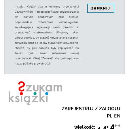
Instytut Książki dba o ochronę prywatności
ZAMKNIJ
użytkowników i bezpieczeństwo przetwarzania
ich danych osobowych oraz stosuje
odpowiednie rozwiązania technologiczne
zapobiegające ingerencji osób trzecich w
prywatność użytkowników. Używamy także
plików cookies, by ułatwić korzystanie z naszych
serwisów oraz do celów statystycznych.Jeśli nie
chcesz, by pliki cookies były zapisywane na
Twoim dysku zmień ustawienia swojej
przeglądarki. Kliknij "Zamknij" aby zaakceptować
naszą politykę prywatności.
ZAREJESTRUJ / ZALOGUJ
PL
EN
wielkość: