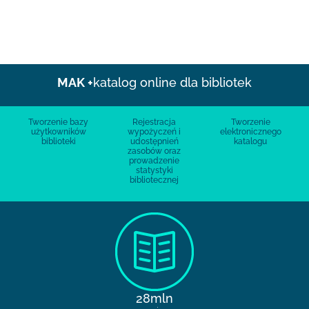
MAK +
katalog online dla bibliotek
Tworzenie bazy
Rejestracja
Tworzenie
użytkowników
wypożyczeń i
elektronicznego
biblioteki
udostępnień
katalogu
zasobów oraz
prowadzenie
statystyki
bibliotecznej
28mln