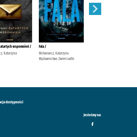
zatartych wspomnień /
Fala /
Sekret Agaty /
z, Katarzyna
Wolwowicz, Katarzyna
Jaksik, Urszula Wydawnictwo
Wydawnictwo Zwierciadło
Szara Godzina
acja dostępności
Jesteśmy na: