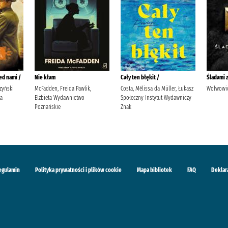
ed nami /
Nie kłam
Cały ten błękit /
Śladami 
zyński
McFadden, Freida Pawlik,
Costa, Mélissa da Müller, Łukasz
Wolwowic
ta
Elżbieta Wydawnictwo
Społeczny Instytut Wydawniczy
Poznańskie
Znak
egulamin
Polityka prywatności i plików cookie
Mapa bibliotek
FAQ
Deklar