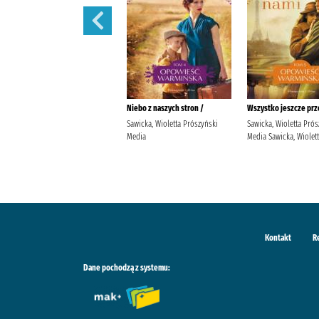
Nasze drzewa są jeszcze młode
Niebo z naszych stron /
Wszystko jeszcze prz
/
Sawicka, Wioletta Prószyński
Sawicka, Wioletta Prós
Sawicka, Wioletta (pisarka)
Media
Media Sawicka, Wiolet
Prószyński Media Sawicka,
Wioletta (pisarka).
Kontakt
R
Dane pochodzą z systemu: