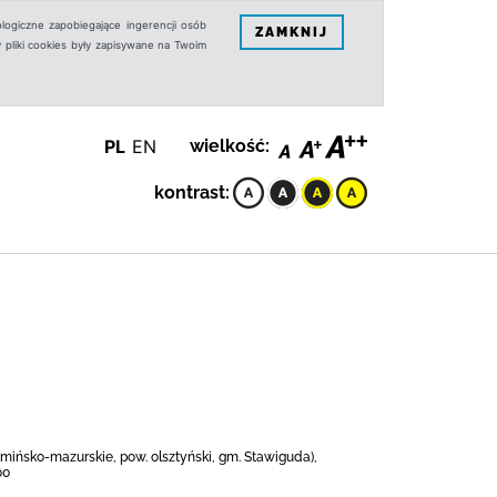
logiczne zapobiegające ingerencji osób
ZAMKNIJ
 pliki cookies były zapisywane na Twoim
PL
EN
wielkość:
kontrast:
rmińsko-mazurskie, pow. olsztyński, gm. Stawiguda),
00