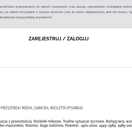
ieczeństwo przetwarzania ich danych osobowych oraz stosuje odpowiednie rozwiązania techno
, by ułatwić korzystanie z naszych serwisów oraz do celów statystycznych.Jeśli nie chcesz, by
aakceptować naszą politykę prywatności.
ZAREJESTRUJ / ZALOGUJ
 PRÓSZYŃSKI MEDIA, SAWICKA, WIOLETTA (PISARKA).
tacja z przeszłością, Rozterki miłosne, Trudne sytuacje życiowe, Bartąg (woj. wa
sko-mazurskie), Warmia, Saga rodzinna, Powieść, 1901-2000, 1945-1989, 1989-20