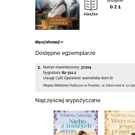
dostępne:
0 z 1
Więcej informacji
Dostępne egzemplarze
1.
Numer inwentarzowy:
37304
Sygnatura:
82-311.2
Uwagi:
Cykl: Opowieść warmińska (tom 6)
Miejska Biblioteka Publiczna w Pasymiu
,
ul. Dworcowa 8
,
12-13
Najczęściej wypożyczane