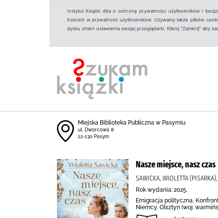
Instytut Książki dba o ochronę prywatności użytkowników i bezp
trzecich w prywatność użytkowników. Używamy także plików cookies
dysku zmień ustawienia swojej przeglądarki. Kliknij "Zamknij" aby z
Miejska Biblioteka Publiczna w Pasymiu
ul. Dworcowa 8
12-130 Pasym
Nasze miejsce, nasz czas
SAWICKA, WIOLETTA (PISARKA),
Rok wydania: 2025.
Emigracja polityczna, Konfron
Niemcy, Olsztyn (woj. warmiń