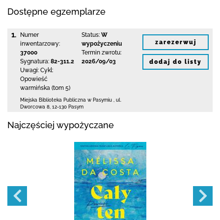
Dostępne egzemplarze
1.
Numer
Status:
W
zarezerwuj
inwentarzowy:
wypożyczeniu
37000
Termin zwrotu:
Sygnatura:
82-311.2
2026/09/03
dodaj do listy
Uwagi:
Cykl:
Opowieść
warmińska (tom 5)
Miejska Biblioteka Publiczna w Pasymiu
,
ul.
Dworcowa 8
,
12-130 Pasym
Najczęściej wypożyczane