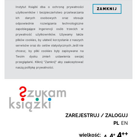
Instytut Książki dba o ochronę prywatności
ZAMKNIJ
użytkowników i bezpieczeństwo przetwarzania
ich danych osobowych oraz stosuje
odpowiednie rozwiązania technologiczne
zapobiegające ingerencji osób trzecich w
prywatność użytkowników. Używamy także
plików cookies, by ułatwić korzystanie z naszych
serwisów oraz do celów statystycznych.Jeśli nie
chcesz, by pliki cookies były zapisywane na
Twoim dysku zmień ustawienia swojej
przeglądarki. Kliknij "Zamknij" aby zaakceptować
naszą politykę prywatności.
ZAREJESTRUJ / ZALOGUJ
PL
EN
wielkość: