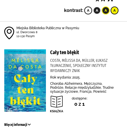
kontrast:
Miejska Biblioteka Publiczna w Pasymiu
ul. Dworcowa 8
12-130 Pasym
Cały ten błękit
COSTA, MÉLISSA DA, MÜLLER, ŁUKASZ
TŁUMACZENIE, SPOŁECZNY INSTYTUT
WYDAWNICZY ZNAK
Rok wydania: 2025.
Choroba Alzheimera, Mężczyzna,
Podróże, Relacje międzyludzkie, Trudne
sytuacje życiowe, Francja, Powieść
dostępne:
0 z 1
Więcej informacji