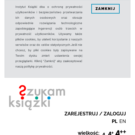
Instytut Książki dba o ochronę prywatności
ZAMKNIJ
użytkowników i bezpieczeństwo przetwarzania
ich danych osobowych oraz stosuje
odpowiednie rozwiązania technologiczne
zapobiegające ingerencji osób trzecich w
prywatność użytkowników. Używamy także
plików cookies, by ułatwić korzystanie z naszych
serwisów oraz do celów statystycznych.Jeśli nie
chcesz, by pliki cookies były zapisywane na
Twoim dysku zmień ustawienia swojej
przeglądarki. Kliknij "Zamknij" aby zaakceptować
naszą politykę prywatności.
ZAREJESTRUJ / ZALOGUJ
PL
EN
wielkość: