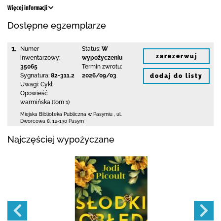
Więcej informacji
Dostępne egzemplarze
1.
Numer
Status:
W
zarezerwuj
inwentarzowy:
wypożyczeniu
35065
Termin zwrotu:
Sygnatura:
82-311.2
2026/09/03
dodaj do listy
Uwagi:
Cykl:
Opowieść
warmińska (tom 1)
Miejska Biblioteka Publiczna w Pasymiu
,
ul.
Dworcowa 8
,
12-130 Pasym
Najczęściej wypożyczane