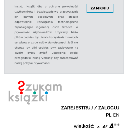
Instytut Książki dba o ochronę prywatności
ZAMKNIJ
użytkowników i bezpieczeństwo przetwarzania
ich danych osobowych oraz stosuje
odpowiednie rozwiązania technologiczne
zapobiegające ingerencji osób trzecich w
prywatność użytkowników. Używamy także
plików cookies, by ułatwić korzystanie z naszych
serwisów oraz do celów statystycznych.Jeśli nie
chcesz, by pliki cookies były zapisywane na
Twoim dysku zmień ustawienia swojej
przeglądarki. Kliknij "Zamknij" aby zaakceptować
naszą politykę prywatności.
ZAREJESTRUJ / ZALOGUJ
PL
EN
wielkość: