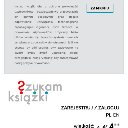
Instytut Książki dba o ochronę prywatności
ZAMKNIJ
użytkowników i bezpieczeństwo przetwarzania
ich danych osobowych oraz stosuje
odpowiednie rozwiązania technologiczne
zapobiegające ingerencji osób trzecich w
prywatność użytkowników. Używamy także
plików cookies, by ułatwić korzystanie z naszych
serwisów oraz do celów statystycznych.Jeśli nie
chcesz, by pliki cookies były zapisywane na
Twoim dysku zmień ustawienia swojej
przeglądarki. Kliknij "Zamknij" aby zaakceptować
naszą politykę prywatności.
ZAREJESTRUJ / ZALOGUJ
PL
EN
wielkość: