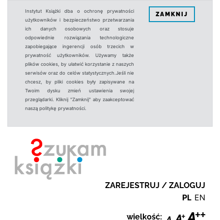
Instytut Książki dba o ochronę prywatności
ZAMKNIJ
użytkowników i bezpieczeństwo przetwarzania
ich danych osobowych oraz stosuje
odpowiednie rozwiązania technologiczne
zapobiegające ingerencji osób trzecich w
prywatność użytkowników. Używamy także
plików cookies, by ułatwić korzystanie z naszych
serwisów oraz do celów statystycznych.Jeśli nie
chcesz, by pliki cookies były zapisywane na
Twoim dysku zmień ustawienia swojej
przeglądarki. Kliknij "Zamknij" aby zaakceptować
naszą politykę prywatności.
ZAREJESTRUJ / ZALOGUJ
PL
EN
wielkość: