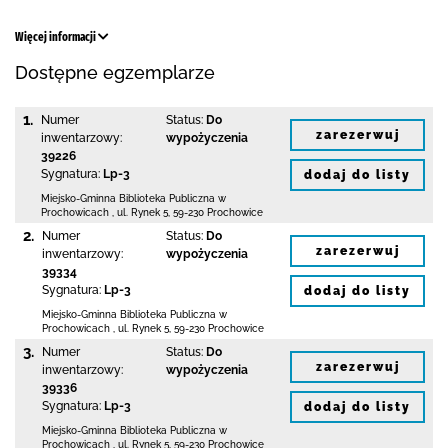
Więcej informacji
Dostępne egzemplarze
1.
Numer
Status:
Do
zarezerwuj
inwentarzowy:
wypożyczenia
39226
Sygnatura:
Lp-3
dodaj do listy
Miejsko-Gminna Biblioteka Publiczna w
Prochowicach
,
ul. Rynek 5
,
59-230 Prochowice
2.
Numer
Status:
Do
zarezerwuj
inwentarzowy:
wypożyczenia
39334
Sygnatura:
Lp-3
dodaj do listy
Miejsko-Gminna Biblioteka Publiczna w
Prochowicach
,
ul. Rynek 5
,
59-230 Prochowice
3.
Numer
Status:
Do
zarezerwuj
inwentarzowy:
wypożyczenia
39336
Sygnatura:
Lp-3
dodaj do listy
Miejsko-Gminna Biblioteka Publiczna w
Prochowicach
,
ul. Rynek 5
,
59-230 Prochowice