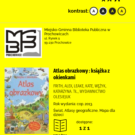
kontrast:
Miejsko-Gminna Biblioteka Publiczna w
Prochowicach
ul. Rynek 5
59-230 Prochowice
Atlas obrazkowy : książka z
okienkami
FRITH, ALEX, LEAKE, KATE, WĘŻYK,
KATARZYNA. TŁ., WYDAWNICTWO
OLESIEJUK
Rok wydania: cop. 2013.
Świat, Atlasy geograficzne, Mapa dla
dzieci
dostępne:
1 z 1