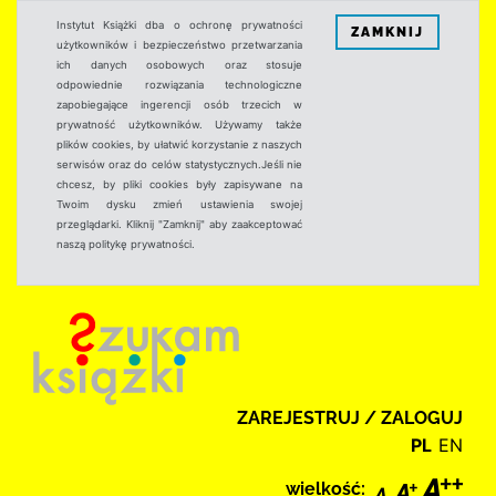
Instytut Książki dba o ochronę prywatności
ZAMKNIJ
użytkowników i bezpieczeństwo przetwarzania
ich danych osobowych oraz stosuje
odpowiednie rozwiązania technologiczne
zapobiegające ingerencji osób trzecich w
prywatność użytkowników. Używamy także
plików cookies, by ułatwić korzystanie z naszych
serwisów oraz do celów statystycznych.Jeśli nie
chcesz, by pliki cookies były zapisywane na
Twoim dysku zmień ustawienia swojej
przeglądarki. Kliknij "Zamknij" aby zaakceptować
naszą politykę prywatności.
ZAREJESTRUJ / ZALOGUJ
PL
EN
wielkość: