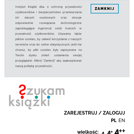
Instytut Książki dba o ochronę prywatności
ZAMKNIJ
użytkowników i bezpieczeństwo przetwarzania
ich danych osobowych oraz stosuje
odpowiednie rozwiązania technologiczne
zapobiegające ingerencji osób trzecich w
prywatność użytkowników. Używamy także
plików cookies, by ułatwić korzystanie z naszych
serwisów oraz do celów statystycznych.Jeśli nie
chcesz, by pliki cookies były zapisywane na
Twoim dysku zmień ustawienia swojej
przeglądarki. Kliknij "Zamknij" aby zaakceptować
naszą politykę prywatności.
ZAREJESTRUJ / ZALOGUJ
PL
EN
wielkość: