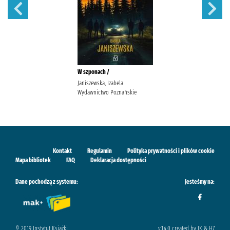
W szponach /
Janiszewska, Izabela
Wydawnictwo Poznańskie
Kontakt
Regulamin
Polityka prywatności i plików cookie
Mapa bibliotek
FAQ
Deklaracja dostępności
Dane pochodzą z systemu:
Jesteśmy na:
© 2019 Instytut Książki
v.1.4.0 created by IK & H7