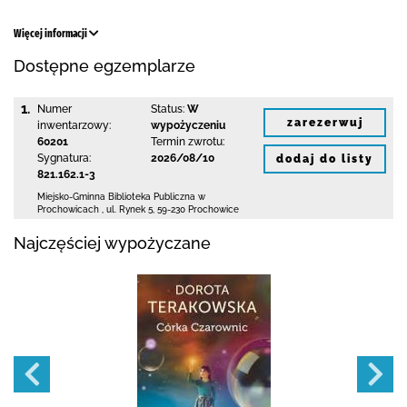
Więcej informacji
Dostępne egzemplarze
1.
Numer
Status:
W
zarezerwuj
inwentarzowy:
wypożyczeniu
60201
Termin zwrotu:
Sygnatura:
2026/08/10
dodaj do listy
821.162.1-3
Miejsko-Gminna Biblioteka Publiczna w
Prochowicach
,
ul. Rynek 5
,
59-230 Prochowice
Najczęściej wypożyczane