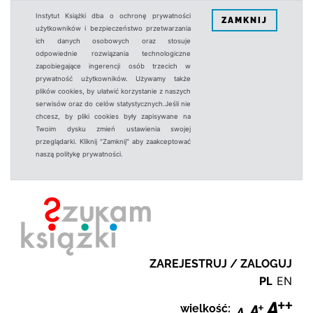
Instytut Książki dba o ochronę prywatności
ZAMKNIJ
użytkowników i bezpieczeństwo przetwarzania
ich danych osobowych oraz stosuje
odpowiednie rozwiązania technologiczne
zapobiegające ingerencji osób trzecich w
prywatność użytkowników. Używamy także
plików cookies, by ułatwić korzystanie z naszych
serwisów oraz do celów statystycznych.Jeśli nie
chcesz, by pliki cookies były zapisywane na
Twoim dysku zmień ustawienia swojej
przeglądarki. Kliknij "Zamknij" aby zaakceptować
naszą politykę prywatności.
ZAREJESTRUJ / ZALOGUJ
PL
EN
wielkość: