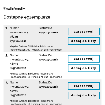
Więcej informacji
Dostępne egzemplarze
1.
Numer
Status:
Do
zarezerwuj
inwentarzowy:
wypożyczenia
58729
Sygnatura:
2
dodaj do listy
Miejsko-Gminna Biblioteka Publiczna w
Prochowicach
,
ul. Rynek 5
,
59-230 Prochowice
2.
Numer
Status:
Do
zarezerwuj
inwentarzowy:
wypożyczenia
58730
Sygnatura:
2
dodaj do listy
Miejsko-Gminna Biblioteka Publiczna w
Prochowicach
,
ul. Rynek 5
,
59-230 Prochowice
3.
Numer
Status:
Do
zarezerwuj
inwentarzowy:
wypożyczenia
58731
Sygnatura:
2
dodaj do listy
Miejsko-Gminna Biblioteka Publiczna w
Prochowicach
,
ul. Rynek 5
,
59-230 Prochowice