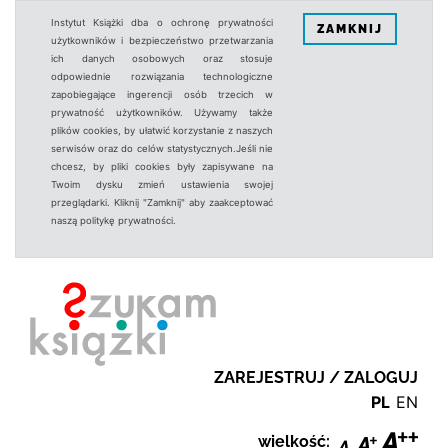
Instytut Książki dba o ochronę prywatności
ZAMKNIJ
użytkowników i bezpieczeństwo przetwarzania
ich danych osobowych oraz stosuje
odpowiednie rozwiązania technologiczne
zapobiegające ingerencji osób trzecich w
prywatność użytkowników. Używamy także
plików cookies, by ułatwić korzystanie z naszych
serwisów oraz do celów statystycznych.Jeśli nie
chcesz, by pliki cookies były zapisywane na
Twoim dysku zmień ustawienia swojej
przeglądarki. Kliknij "Zamknij" aby zaakceptować
naszą politykę prywatności.
ZAREJESTRUJ / ZALOGUJ
PL
EN
wielkość: