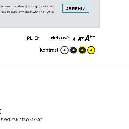
logiczne zapobiegające ingerencji osób
ZAMKNIJ
 pliki cookies były zapisywane na Twoim
PL
EN
wielkość:
kontrast:
]
RT F, WYDAWNICTWO ARKADY