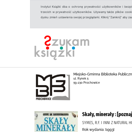
Instytut Książki dba o ochronę prywatności użytkowników i bezp
trzecich w prywatność użytkowników. Używamy także plików cookies
dysku zmień ustawienia swojej przeglądarki. Kliknij "Zamknij" aby z
Miejsko-Gminna Biblioteka Public
ul. Rynek 5
59-230 Prochowice
Skały, minerały : [pozna
SYMES, R.F. I INNI Z NATURA
Rok wydania: [1993]