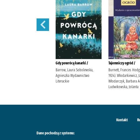
W szponach /
Gdy powrócą kanarki /
Tajemniczy ogród /
Janiszewska, Izabela
Barrow, Laura Sobolewska,
Burnett, Frances Hodg
Wydawnictwo Poznańskie
Agnieszka Wydawnictwo
1924). Włodarkiewicz, 
Literackie
Włodarczyk, Barbara 
Ludwikowska, Jolanta
Kontakt
R
Dane pochodzą z systemu: