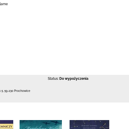
larne
Status:
Do wypożyczenia
k 5
,
59-230 Prochowice