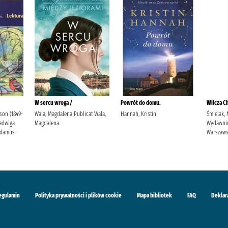
W sercu wroga /
Powrót do domu.
Wilcza Ch
son (1849-
Wala, Magdalena Publicat Wala,
Hannah, Kristin
Śmielak, 
Jadwiga.
Magdalena.
Wydawni
Adamus-
Warszaw
egulamin
Polityka prywatności i plików cookie
Mapa bibliotek
FAQ
Deklar