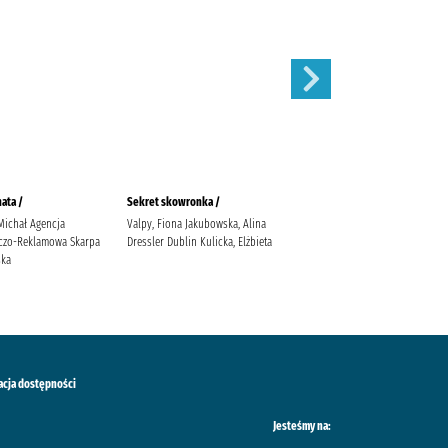
ata /
Sekret skowronka /
Nieznajomi
Michał Agencja
Valpy, Fiona Jakubowska, Alina
Janiszewska, Izabela (1983- ).
czo-Reklamowa Skarpa
Dressler Dublin Kulicka, Elżbieta
ska
acja dostępności
Jesteśmy na: