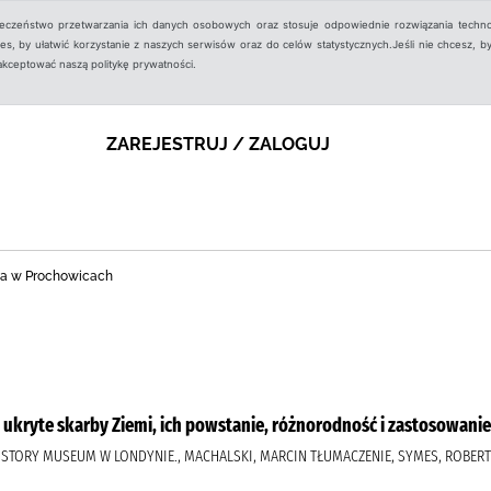
ieczeństwo przetwarzania ich danych osobowych oraz stosuje odpowiednie rozwiązania techno
, by ułatwić korzystanie z naszych serwisów oraz do celów statystycznych.Jeśli nie chcesz, by
aakceptować naszą politykę prywatności.
ZAREJESTRUJ / ZALOGUJ
zna w Prochowicach
j ukryte skarby Ziemi, ich powstanie, różnorodność i zastosowanie
L HISTORY MUSEUM W LONDYNIE., MACHALSKI, MARCIN TŁUMACZENIE, SYMES, ROBE