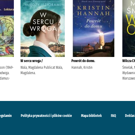
W sercu wroga /
Powrót do domu.
Wilcza Ch
son (1849-
Wala, Magdalena Publicat Wala,
Hannah, Kristin
Śmielak, 
Jadwiga.
Magdalena.
Wydawni
Adamus-
Warszaw
egulamin
Polityka prywatności i plików cookie
Mapa bibliotek
FAQ
Deklar