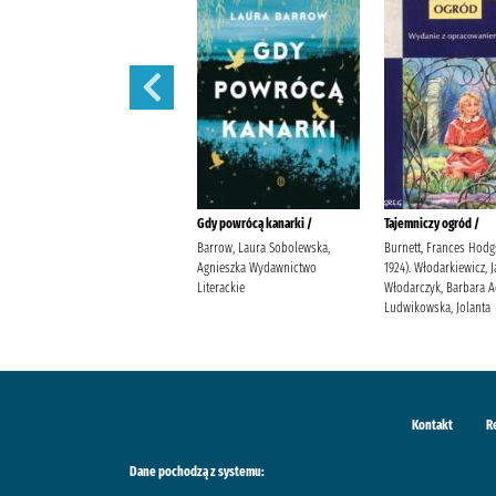
W szponach /
Gdy powrócą kanarki /
Tajemniczy ogród /
Janiszewska, Izabela
Barrow, Laura Sobolewska,
Burnett, Frances Hodg
Wydawnictwo Poznańskie
Agnieszka Wydawnictwo
1924). Włodarkiewicz, 
Literackie
Włodarczyk, Barbara 
Ludwikowska, Jolanta
Kontakt
R
Dane pochodzą z systemu: