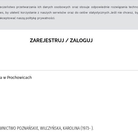
ieczeństwo przetwarzania ich danych osobowych oraz stosuje odpowiednie rozwiązania techno
, by ułatwić korzystanie z naszych serwisów oraz do celów statystycznych.Jeśli nie chcesz, by
aakceptować naszą politykę prywatności.
ZAREJESTRUJ / ZALOGUJ
zna w Prochowicach
NICTWO POZNAŃSKIE, WILCZYŃSKA, KAROLINA (1973- ).