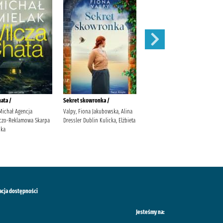
ata /
Sekret skowronka /
Nieznajomi
Michał Agencja
Valpy, Fiona Jakubowska, Alina
Janiszewska, Izabela (1983- ).
czo-Reklamowa Skarpa
Dressler Dublin Kulicka, Elżbieta
ska
acja dostępności
Jesteśmy na: