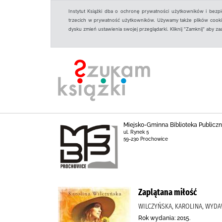
Instytut Książki dba o ochronę prywatności użytkowników i bezp
trzecich w prywatność użytkowników. Używamy także plików cookies
dysku zmień ustawienia swojej przeglądarki. Kliknij "Zamknij" aby z
Miejsko-Gminna Biblioteka Public
ul. Rynek 5
59-230 Prochowice
Zaplątana miłość
WILCZYŃSKA, KAROLINA, WYDAW
Rok wydania: 2015.