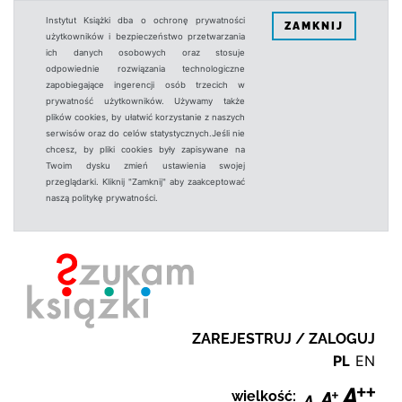
Instytut Książki dba o ochronę prywatności
ZAMKNIJ
użytkowników i bezpieczeństwo przetwarzania
ich danych osobowych oraz stosuje
odpowiednie rozwiązania technologiczne
zapobiegające ingerencji osób trzecich w
prywatność użytkowników. Używamy także
plików cookies, by ułatwić korzystanie z naszych
serwisów oraz do celów statystycznych.Jeśli nie
chcesz, by pliki cookies były zapisywane na
Twoim dysku zmień ustawienia swojej
przeglądarki. Kliknij "Zamknij" aby zaakceptować
naszą politykę prywatności.
ZAREJESTRUJ / ZALOGUJ
PL
EN
wielkość: