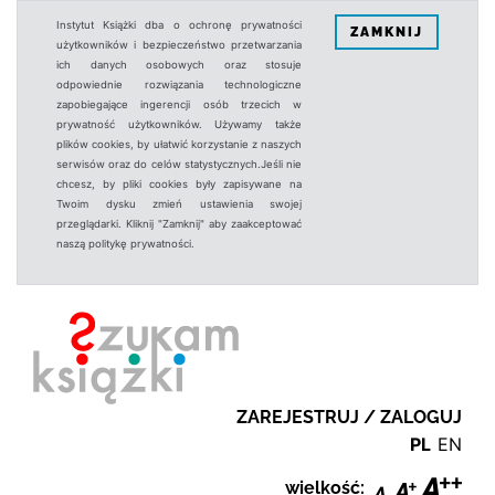
Instytut Książki dba o ochronę prywatności
ZAMKNIJ
użytkowników i bezpieczeństwo przetwarzania
ich danych osobowych oraz stosuje
odpowiednie rozwiązania technologiczne
zapobiegające ingerencji osób trzecich w
prywatność użytkowników. Używamy także
plików cookies, by ułatwić korzystanie z naszych
serwisów oraz do celów statystycznych.Jeśli nie
chcesz, by pliki cookies były zapisywane na
Twoim dysku zmień ustawienia swojej
przeglądarki. Kliknij "Zamknij" aby zaakceptować
naszą politykę prywatności.
ZAREJESTRUJ / ZALOGUJ
PL
EN
wielkość: